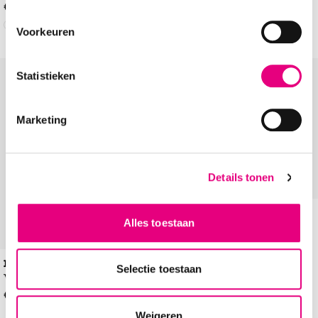
€
149
,
99
Voorkeuren
Statistieken
Add to Wishlist
Add to Wishl
Marketing
Details tonen
Josef Seibel Erroll 50
Alles toestaan
Veterboots
€
129
,
99
Rieker
Selectie toestaan
Veterboots
€
119
,
99
Weigeren