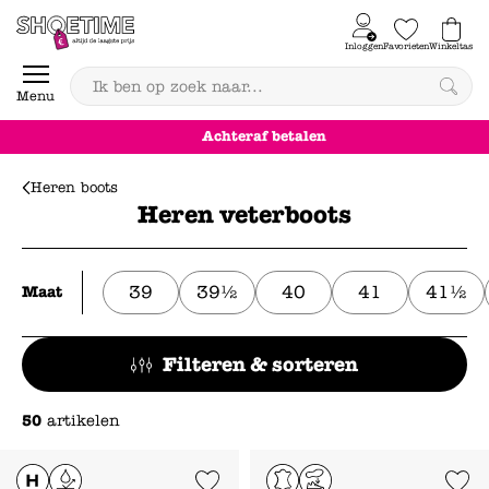
Skip to content
Inloggen
Favorieten
Winkeltas
0
Menu
Achteraf betalen
Heren boots
Heren veterboots
39
39½
40
41
41½
Maat
Filteren & sorteren
50
artikelen
Add to Wishlist
Add to Wishl