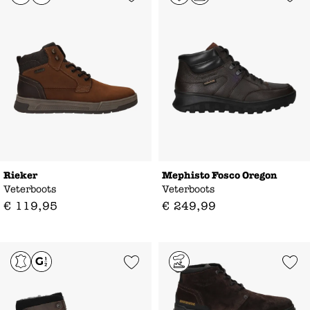
Rieker
Mephisto Fosco Oregon
Veterboots
Veterboots
€
119
,
95
€
249
,
99
Add to Wishlist
Add to Wishl