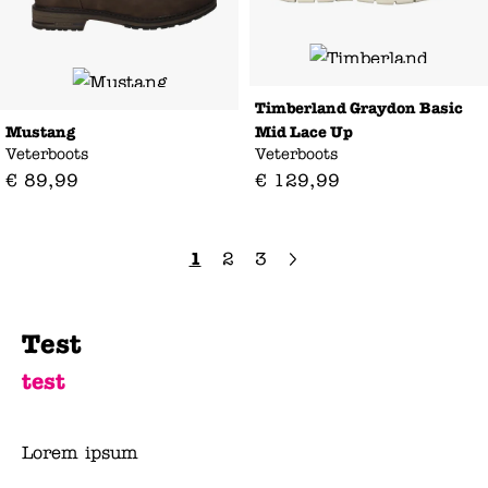
Timberland Graydon Basic
Mid Lace Up
Mustang
Veterboots
Veterboots
€
129
,
99
€
89
,
99
1
2
3
Test
test
Lorem ipsum