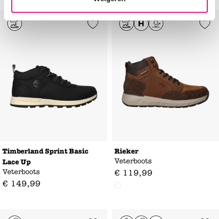
Add to Wishlist
Add to Wishl
Timberland Sprint Basic
Rieker
Veterboots
Lace Up
Veterboots
€
119
,
99
€
149
,
99