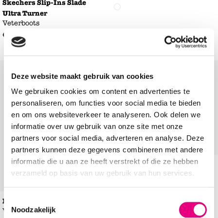
Skechers Slip-Ins Slade
Ultra Turner
Veterboots
€
119
,
99
Add to Wishlist
Add to Wishl
Deze website maakt gebruik van cookies
We gebruiken cookies om content en advertenties te
personaliseren, om functies voor social media te bieden
en om ons websiteverkeer te analyseren. Ook delen we
informatie over uw gebruik van onze site met onze
partners voor social media, adverteren en analyse. Deze
partners kunnen deze gegevens combineren met andere
informatie die u aan ze heeft verstrekt of die ze hebben
Rieker
verzameld op basis van uw gebruik van hun services.
Veterboots
€
99
,
99
Toestemmingsselectie
PME Legend Fleetman
Noodzakelijk
Veterboots