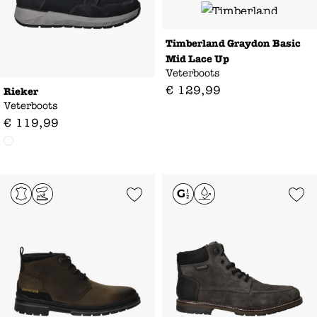
Timberland Graydon Basic
Mid Lace Up
Veterboots
€
129
,
99
Rieker
Veterboots
€
119
,
99
Add to Wishlist
Add to Wishl