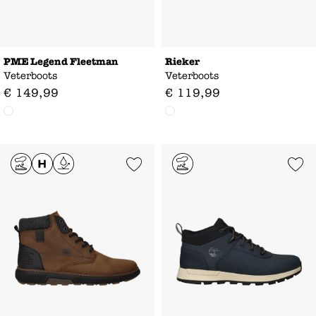
PME Legend Fleetman
Rieker
Veterboots
Veterboots
€
149
,
99
€
119
,
99
Add to Wishlist
Add to Wishl