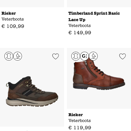
Rieker
Timberland Sprint Basic
Veterboots
Lace Up
Veterboots
€
109
,
99
€
149
,
99
Add to Wishlist
Add to Wishl
Rieker
Veterboots
€
119
,
99