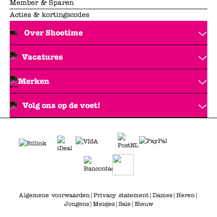
Member & Sparen
Acties & kortingscodes
Over Shoetime
Vacatures
Merken
Volg ons op de voet!
Algemene voorwaarden
|
Privacy statement
|
Dames
|
Heren
|
Jongens
|
Meisjes
|
Sale
|
Nieuw