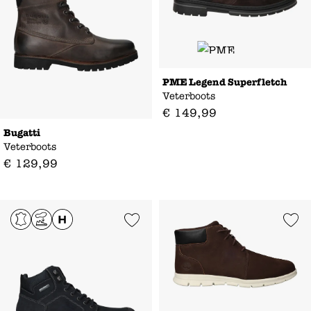
PME Legend Superfletch
Veterboots
€
149
,
99
Bugatti
Veterboots
€
129
,
99
Add to Wishlist
Add to Wishl