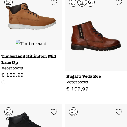
Add to Wishlist
Add to Wishl
Timberland Killington Mid
Lace Up
Veterboots
€
139
,
99
Bugatti Veda Evo
Veterboots
€
109
,
99
Add to Wishlist
Add to Wishl