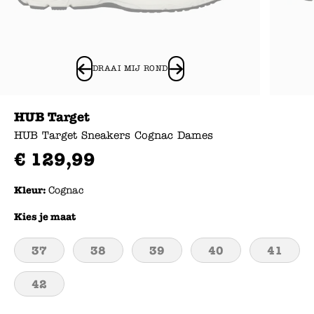
DRAAI MIJ ROND
HUB Target
HUB Target Sneakers Cognac Dames
€
129
,
99
Kleur:
Cognac
Kies je maat
37
38
39
40
41
42