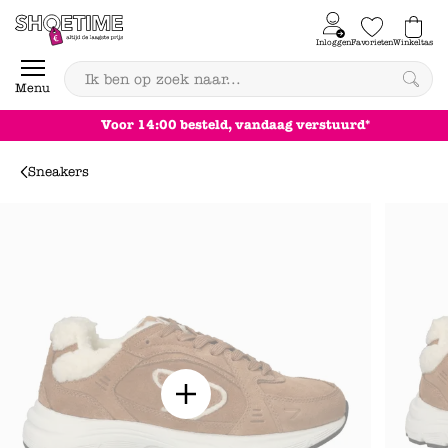
Skip to content
Inloggen
Favorieten
Winkeltas
0
Menu
Achteraf betalen
Sneakers