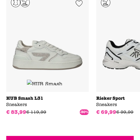
Add to Wishlist
HUB Smash L31
Rieker Sport
Sneakers
Sneakers
€
83
,
99
€
69
,
99
€
119
,
99
€
99
,
99
-30%