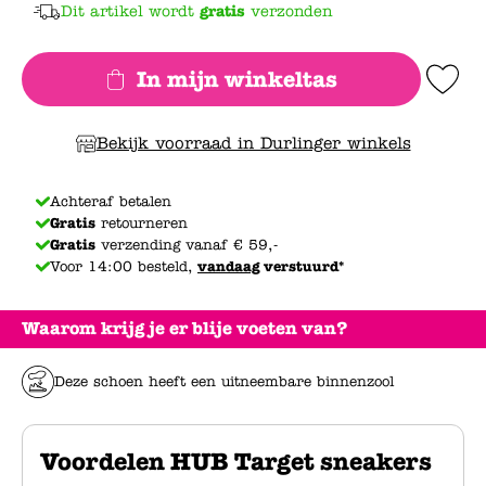
Dit artikel wordt
gratis
verzonden
In mijn winkeltas
Add to Wishlis
Bekijk voorraad in Durlinger winkels
Achteraf betalen
Gratis
retourneren
Gratis
verzending vanaf € 59,-
Voor 14:00 besteld,
vandaag
verstuurd*
Waarom krijg je er blije voeten van?
Deze schoen heeft een uitneembare binnenzool
Voordelen HUB Target sneakers