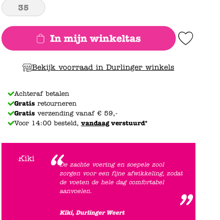
35
In mijn winkeltas
Add to Wishlist
Bekijk voorraad in Durlinger winkels
Achteraf betalen
Gratis
retourneren
Gratis
verzending vanaf € 59,-
Voor 14:00 besteld,
vandaag
verstuurd*
De zachte voering en soepele zool
zorgen voor een fijne afwikkeling, zodat
de voeten de hele dag comfortabel
aanvoelen.
Kiki, Durlinger Weert