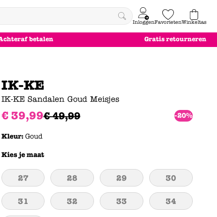
Inloggen
Favorieten
Winkeltas
0
Achteraf betalen
Gratis retourneren
e
le
le
le
euw
euw
euw
euw
IK-KE
IK-KE Sandalen Goud Meisjes
€
39
,
99
€
49
,
99
-20%
Kleur:
Goud
Kies je maat
27
28
29
30
31
32
33
34