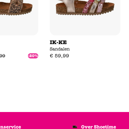
IK-KE
Sandalen
€
59
,
99
99
-20%
nservice
Over Shoetime