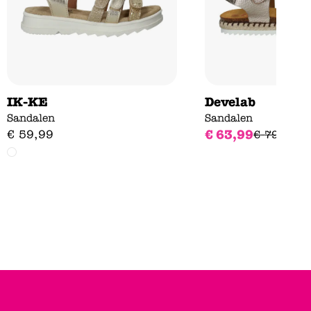
IK-KE
Develab
Sandalen
Sandalen
€
63
,
99
€
59
,
99
€
79
,
99