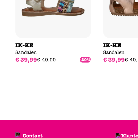
IK-KE
IK-KE
Sandalen
Sandalen
€
39
,
99
€
39
,
99
€
49
,
99
€
49
,
-20%
Contact
Klante