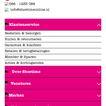
088 - 1233 088
info@shoetimeonline.nl
Klantenservice
Bestellen & bezorgen
Ruilen & retourneren
Garanties & klachten
Betalen & terugbetalingen
Member & Sparen
Acties & kortingscodes
Over Shoetime
Vacatures
Merken