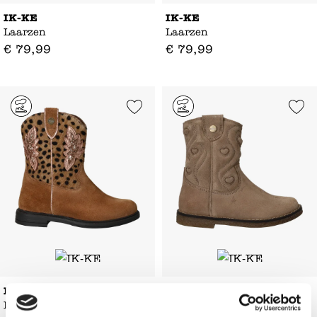
IK-KE
IK-KE
Laarzen
Laarzen
€
79
,
99
€
79
,
99
Add to Wishlist
Add to Wishl
IK-KE
IK-KE
Laarzen
Laarzen