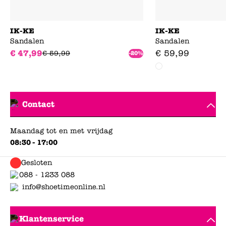
IK-KE
IK-KE
Sandalen
Sandalen
€
47
,
99
€
59
,
99
€
59
,
99
-20%
Contact
Maandag tot en met vrijdag
08:30 - 17:00
Gesloten
088 - 1233 088
info@shoetimeonline.nl
Klantenservice