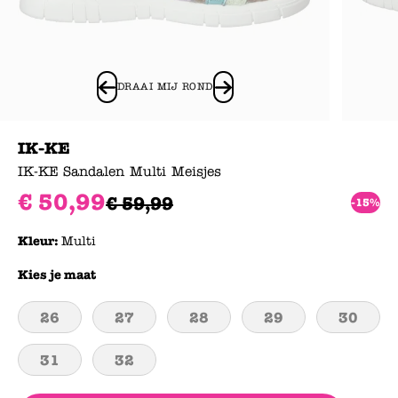
DRAAI MIJ ROND
IK-KE
IK-KE Sandalen Multi Meisjes
€
50
,
99
€
59
,
99
-15%
Kleur:
Multi
Kies je maat
26
27
28
29
30
31
32