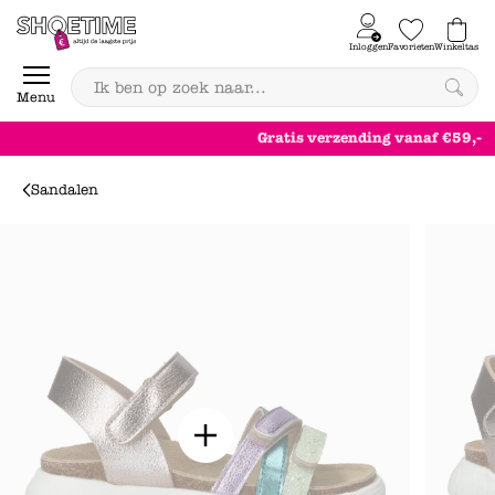
Skip to content
Inloggen
Favorieten
Winkeltas
0
Menu
Gratis
verzending
vanaf €59,-
Sandalen