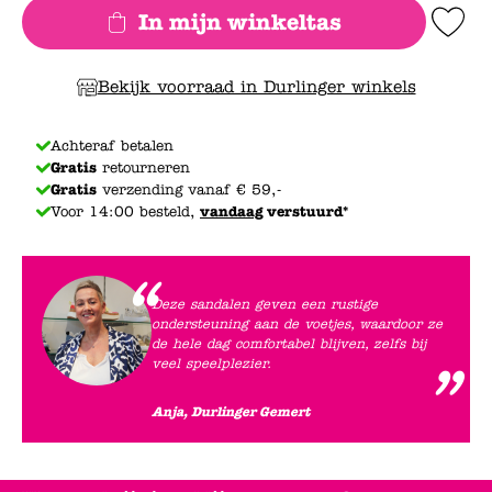
In mijn winkeltas
Add to Wishlis
Bekijk voorraad in Durlinger winkels
Achteraf betalen
Gratis
retourneren
Gratis
verzending vanaf € 59,-
Voor 14:00 besteld,
vandaag
verstuurd*
Deze sandalen geven een rustige
ondersteuning aan de voetjes, waardoor ze
de hele dag comfortabel blijven, zelfs bij
veel speelplezier.
Anja, Durlinger Gemert