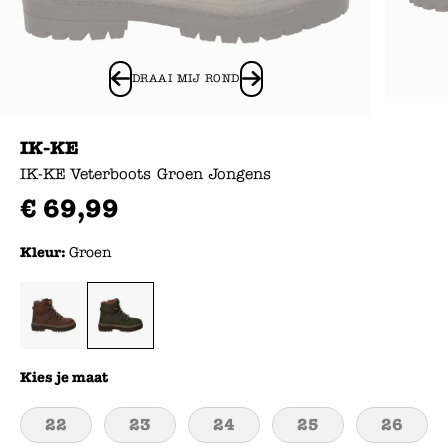
DRAAI MIJ ROND
IK-KE
IK-KE Veterboots Groen Jongens
€
69
,
99
Kleur:
Groen
Kies je maat
22
23
24
25
26