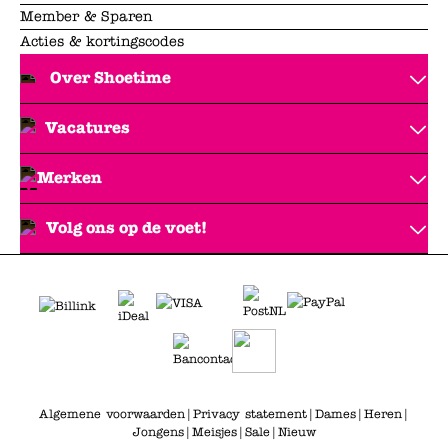
Member & Sparen
Acties & kortingscodes
Over Shoetime
Vacatures
Merken
Volg ons op de voet!
Algemene voorwaarden
|
Privacy statement
|
Dames
|
Heren
|
Jongens
|
Meisjes
|
Sale
|
Nieuw