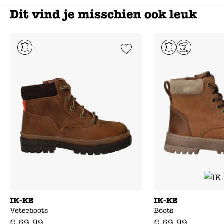
Dit vind je misschien ook leuk
Add to Wishlist
IK-KE
IK-KE
Veterboots
Boots
€
69
,
99
€
69
,
99