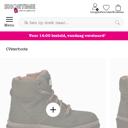
Skip to content
Inloggen
Favorieten
Winkeltas
0
Menu
Achteraf betalen
Veterboots