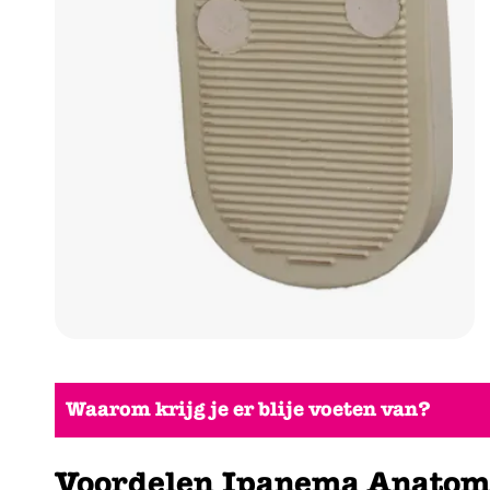
Waarom krijg je er blije voeten van?
Voordelen Ipanema Anatomic