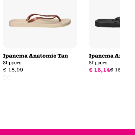
Ipanema Anatomic Tan
Ipanema Anatom
Slippers
Slippers
€
16
,
14
€
18
,
99
€
18
,
99