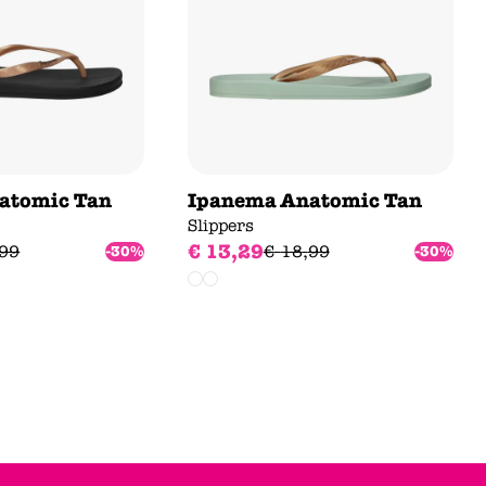
atomic Tan
Ipanema Anatomic Tan
Slippers
€
13
,
29
99
€
18
,
99
-30%
-30%