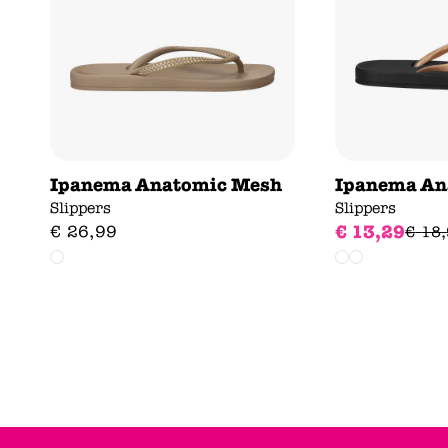
Ipanema Anatomic Mesh
Ipanema An
Slippers
Slippers
€
13
,
29
€
26
,
99
€
18
,