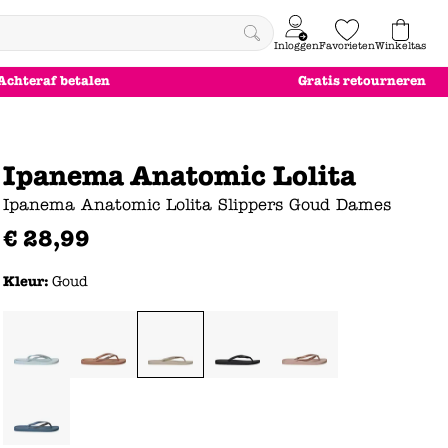
Inloggen
Favorieten
Winkeltas
0
Achteraf betalen
Gratis retourneren
e
le
le
le
euw
euw
euw
euw
Ipanema Anatomic Lolita
Ipanema Anatomic Lolita Slippers Goud Dames
€
28
,
99
Kleur:
Goud