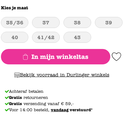
Kies je maat
35/36
37
38
39
40
41/42
43
In mijn winkeltas
Add to Wishlist
Bekijk voorraad in Durlinger winkels
Achteraf betalen
Gratis
retourneren
Gratis
verzending vanaf € 59,-
Voor 14:00 besteld,
vandaag
verstuurd*