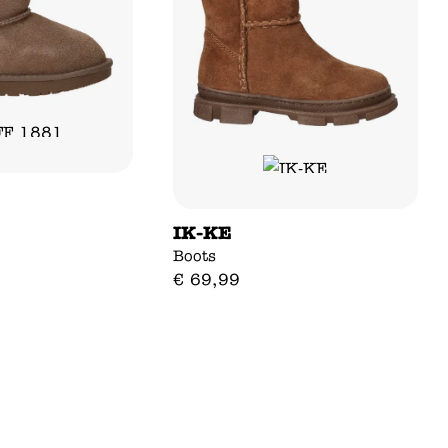
IK-KE
Boots
€
69
,
99