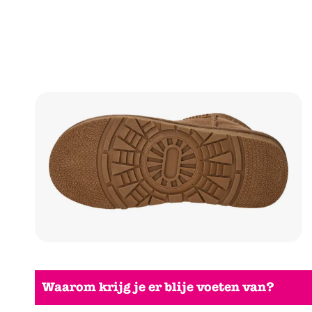
Waarom krijg je er blije voeten van?