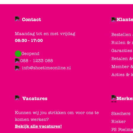
Contact
Klante
Maandag tot en met vrijdag
Bestellen
08:30 - 17:00
Ruilen & 
Garanties
Geopend
Betalen &
088 - 1233 088
Member &
info@shoetimeonline.nl
Acties & 
Vacatures
Merke
Kunnen wij jou strikken om voor ons te
Skechers
komen werken?
Rieker
Bekijk alle vacatures!
PS Poelm