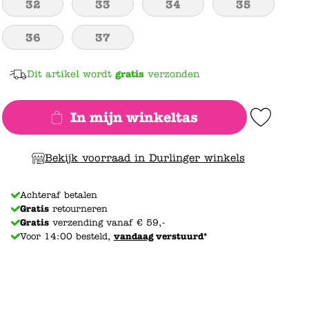
32
33
34
35
36
37
Dit artikel wordt
gratis
verzonden
In mijn winkeltas
Add to Wishlist
Bekijk voorraad in Durlinger winkels
Achteraf betalen
Gratis
retourneren
Gratis
verzending vanaf € 59,-
Voor 14:00 besteld,
vandaag
verstuurd*