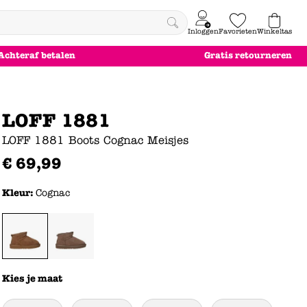
Inloggen
Favorieten
Winkeltas
0
Achteraf betalen
Gratis retourneren
e
le
le
le
euw
euw
euw
euw
LOFF 1881
LOFF 1881 Boots Cognac Meisjes
€
69
,
99
Kleur:
Cognac
Kies je maat