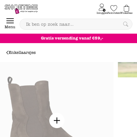
Skip to content
Inloggen
Favorieten
Winkeltas
0
Menu
Gratis
verzending
vanaf €59,-
Enkellaarsjes