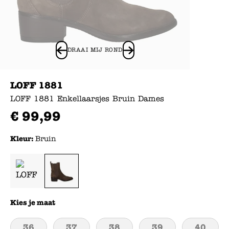
DRAAI MIJ ROND
LOFF 1881
LOFF 1881 Enkellaarsjes Bruin Dames
€
99
,
99
Kleur:
Bruin
Kies je maat
36
37
38
39
40