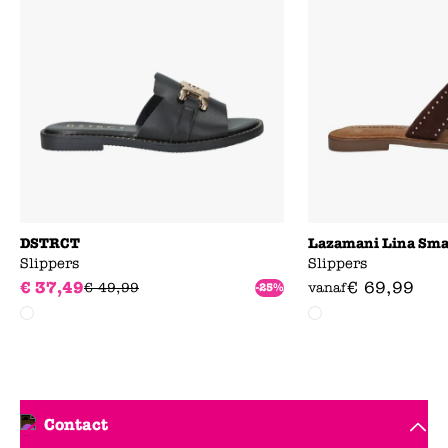
DSTRCT
Lazamani Lina Sma
Slippers
Slippers
€
37
,
49
€
69
,
99
€
49
,
99
vanaf
-25%
Contact