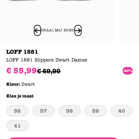
DRAAI MIJ ROND
LOFF 1881
LOFF 1881 Slippers Zwart Dames
€
55
,
99
€
69
,
99
-20%
Kleur:
Zwart
Kies je maat
36
37
38
39
40
41