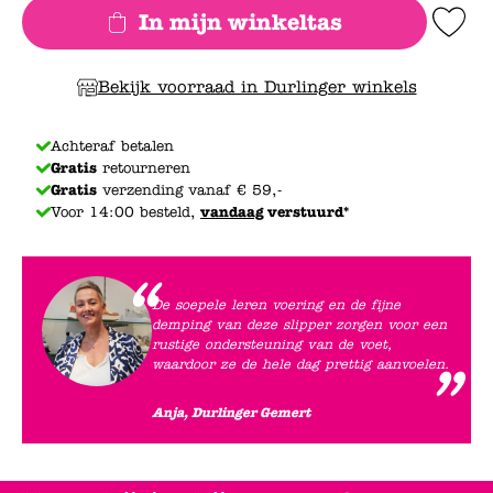
In mijn winkeltas
Add to Wishlis
Bekijk voorraad in Durlinger winkels
Achteraf betalen
Gratis
retourneren
Gratis
verzending vanaf € 59,-
Voor 14:00 besteld,
vandaag
verstuurd*
De soepele leren voering en de fijne
demping van deze slipper zorgen voor een
rustige ondersteuning van de voet,
waardoor ze de hele dag prettig aanvoelen.
Anja, Durlinger Gemert