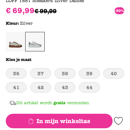
LOFF 1881 Sneakers Zilver Dames
€
69
,
99
€
99
,
99
-30%
Kleur:
Zilver
Kies je maat
36
37
38
39
40
41
42
43
44
Dit artikel wordt
gratis
verzonden
In mijn winkeltas
Add to Wishlis