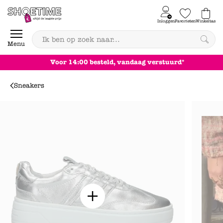
Skip to content
Inloggen
Favorieten
Winkeltas
0
Menu
Achteraf betalen
Sneakers