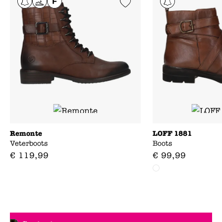
Add to Wishlist
Remonte
LOFF 1881
Veterboots
Boots
€
119
,
99
€
99
,
99