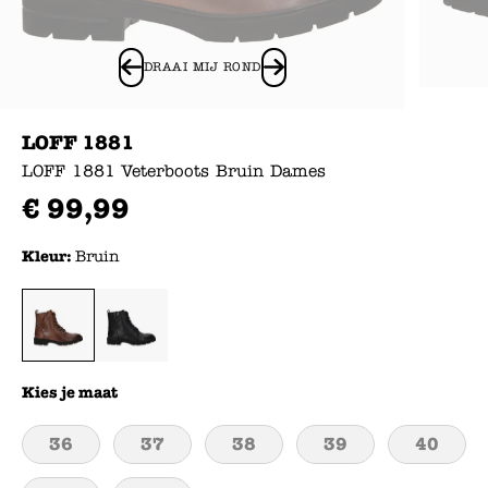
DRAAI MIJ ROND
LOFF 1881
LOFF 1881 Veterboots Bruin Dames
€
99
,
99
Kleur:
Bruin
Kies je maat
36
37
38
39
40