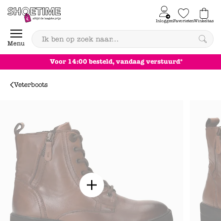
Skip to content
Inloggen
Favorieten
Winkeltas
0
Menu
Gratis
verzending
vanaf €59,-
Veterboots