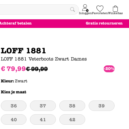
Inloggen
Favorieten
Winkeltas
0
Achteraf betalen
Gratis retourneren
e
le
le
le
euw
euw
euw
euw
LOFF 1881
LOFF 1881 Veterboots Zwart Dames
€
79
,
99
€
99
,
99
-20%
Kleur:
Zwart
Kies je maat
36
37
38
39
40
41
42