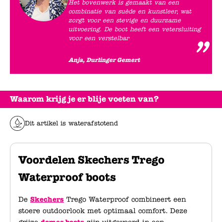
Het bovenwerk is gemaakt van een
combinatie van suède en kunstleer, wat
zorgt voor een stevige en duurzame
uitvoering. De boot heeft een vetersluiting
voor een verstelbar
Anja, Durlinger Gemert
Waarom krijg je er blije voeten van?
Dit artikel is waterafstotend
Voordelen Skechers Trego
Waterproof boots
De
Skechers
Trego Waterproof combineert een
stoere outdoorlook met optimaal comfort. Deze