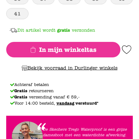
41
Dit artikel wordt
gratis
verzonden
In mijn winkeltas
Add to Wishlis
Bekijk voorraad in Durlinger winkels
Achteraf betalen
Gratis
retourneren
Gratis
verzending vanaf € 59,-
Voor 14:00 besteld,
vandaag
verstuurd*
De Skechers Trego Waterproof is een grijze
damesboot met een waterdichte afwerking.