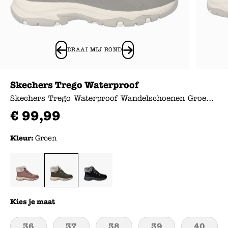
DRAAI MIJ ROND
Skechers Trego Waterproof
Skechers Trego Waterproof Wandelschoenen Groen Dames
€
99
,
99
Kleur:
Groen
Kies je maat
36
37
38
39
40