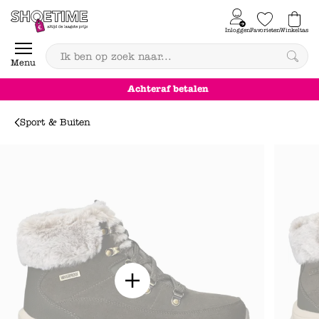
Skip to content
Inloggen
Favorieten
Winkeltas
0
Menu
Achteraf betalen
Sport & Buiten