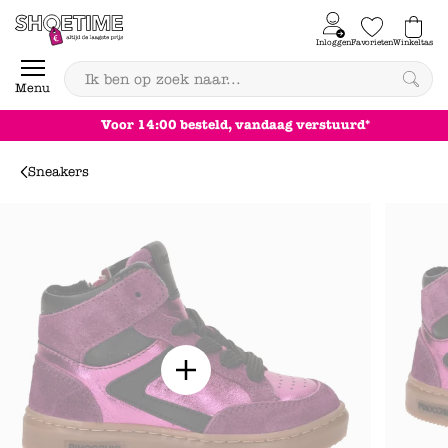
Skip to content
Inloggen
Favorieten
Winkeltas
0
Menu
Voor 14:00 besteld, vandaag verstuurd*
Sneakers