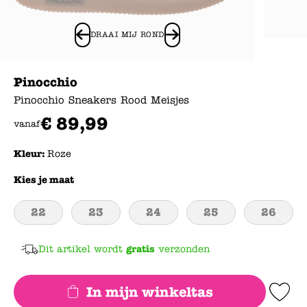
DRAAI MIJ ROND
Pinocchio
Pinocchio Sneakers Rood Meisjes
€
89
,
99
vanaf
Kleur:
Roze
Kies je maat
22
23
24
25
26
Dit artikel wordt
gratis
verzonden
In mijn winkeltas
Add to Wishlis