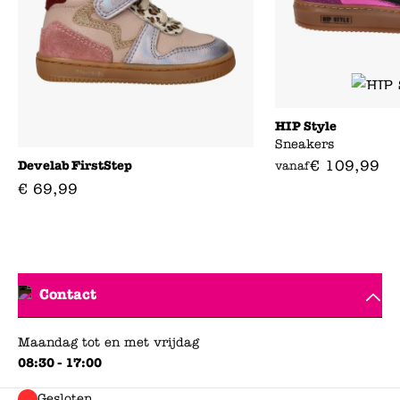
HIP Style
Sneakers
€
109
,
99
Develab FirstStep
vanaf
€
69
,
99
Contact
Maandag tot en met vrijdag
08:30 - 17:00
Gesloten