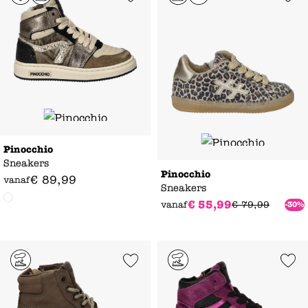
Pinocchio
Sneakers
Pinocchio
€
89
,
99
vanaf
Sneakers
€
55
,
99
vanaf
€
79
,
99
-30%
Add to Wishlist
Add to Wishl