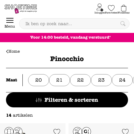
Skip to content
Inloggen
Favorieten
Winkeltas
0
Menu
Voor 14:00 besteld, vandaag verstuurd*
Home
Pinocchio
20
21
22
23
24
Maat
Filteren & sorteren
14
artikelen
Add to Wishlist
Add to Wishl