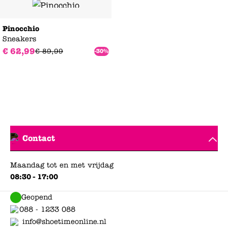
Pinocchio
Sneakers
€
62
,
99
€
89
,
99
-30%
Contact
Maandag tot en met vrijdag
08:30 - 17:00
Geopend
088 - 1233 088
info@shoetimeonline.nl