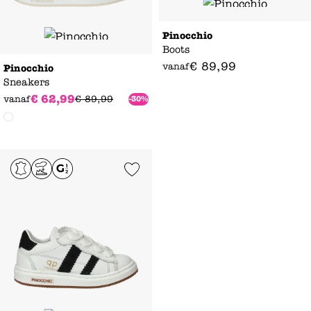
Pinocchio
Boots
€
89
,
99
vanaf
Pinocchio
Sneakers
€
62
,
99
vanaf
€
89
,
99
-30%
Add to Wishlist