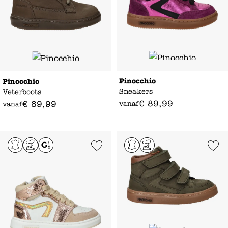
Pinocchio
Pinocchio
Sneakers
Veterboots
€
89
,
99
€
89
,
99
vanaf
vanaf
Add to Wishlist
Add to Wishl