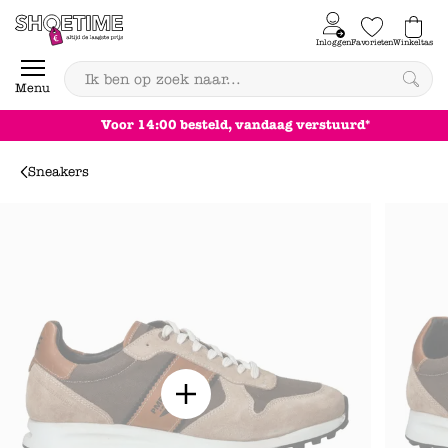
Skip to content
Inloggen
Favorieten
Winkeltas
0
Menu
Achteraf betale
Sneakers