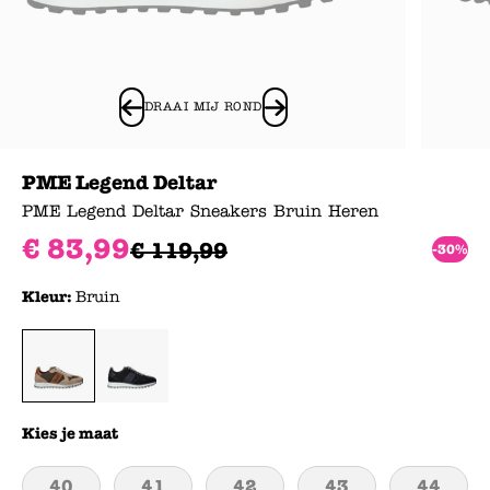
DRAAI MIJ ROND
PME Legend Deltar
PME Legend Deltar Sneakers Bruin Heren
€
83
,
99
€
119
,
99
-30%
Kleur:
Bruin
Kies je maat
40
41
42
43
44