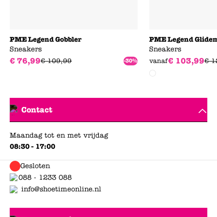
PME Legend Gobbler
PME Legend Glide
Sneakers
Sneakers
€
76
,
99
€
103
,
99
€
109
,
99
vanaf
€
1
-30%
Contact
Maandag tot en met vrijdag
08:30 - 17:00
Gesloten
088 - 1233 088
info@shoetimeonline.nl