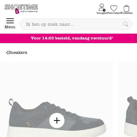
Skip to content
Inloggen
Favorieten
Winkeltas
0
Menu
Achteraf betalen
Sneakers