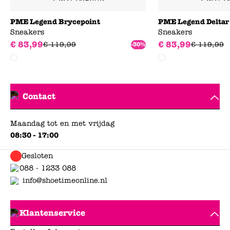
PME Legend Brycepoint
PME Legend Deltar
Sneakers
Sneakers
€
83
,
99
€
83
,
99
€
119
,
99
€
119
,
99
-30%
Contact
Maandag tot en met vrijdag
08:30 - 17:00
Gesloten
088 - 1233 088
info@shoetimeonline.nl
Klantenservice