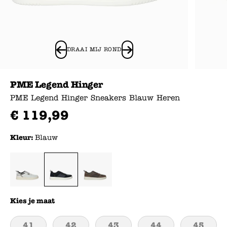
DRAAI MIJ ROND
PME Legend Hinger
PME Legend Hinger Sneakers Blauw Heren
€
119
,
99
Kleur:
Blauw
Kies je maat
41
42
43
44
45