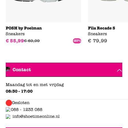
POSH by Poelman
Fila Recade S
Sneakers
Sneakers
€
55
,
99
€
79
,
99
€
69
,
99
-20%
Contact
Maandag tot en met vrijdag
08:30 - 17:00
Gesloten
088 - 1233 088
info@shoetimeonline.nl