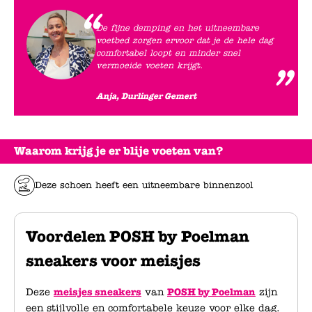
De fijne demping en het uitneembare
voetbed zorgen ervoor dat je de hele dag
comfortabel loopt en minder snel
vermoeide voeten krijgt.
Anja, Durlinger Gemert
Waarom krijg je er blije voeten van?
Deze schoen heeft een uitneembare binnenzool
Voordelen POSH by Poelman
sneakers voor meisjes
Deze
meisjes sneakers
van
POSH by Poelman
zijn
een stijlvolle en comfortabele keuze voor elke dag.