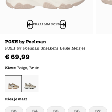
DRAAI MIJ ROND
POSH by Poelman
POSH by Poelman Sneakers Beige Meisjes
€
69
,
99
Kleur:
Beige, Bruin
Kies je maat
33
34
35
36
37