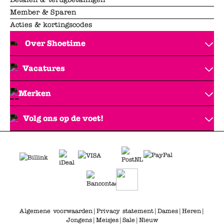
Member & Sparen
Acties & kortingscodes
Over Shoetime
Vacatures
Merken
Volg ons op de voet!
Algemene voorwaarden
|
Privacy statement
|
Dames
|
Heren
|
Jongens
|
Meisjes
|
Sale
|
Nieuw