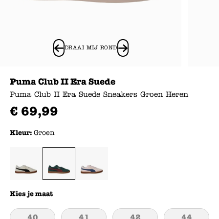
DRAAI MIJ ROND
Puma Club II Era Suede
Puma Club II Era Suede Sneakers Groen Heren
€
69
,
99
Kleur:
Groen
Kies je maat
40
41
42
44