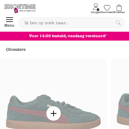
Skip to content
Inloggen
Favorieten
Winkeltas
0
Menu
Achteraf betalen
Sneakers