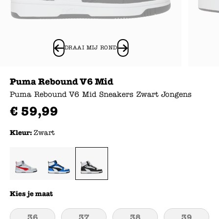
DRAAI MIJ ROND
Puma Rebound V6 Mid
Puma Rebound V6 Mid Sneakers Zwart Jongens
€
59
,
99
Kleur:
Zwart
Kies je maat
36
37
38
39