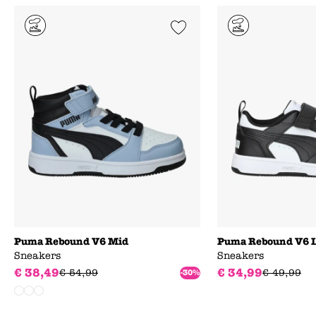
Add to Wishlist
Puma Rebound V6 Mid
Puma Rebound V6 
Sneakers
Sneakers
€
38
,
49
€
34
,
99
€
54
,
99
€
49
,
99
-30%