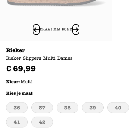
DRAAI MIJ ROND
Rieker
Rieker Slippers Multi Dames
€
69
,
99
Kleur:
Multi
Kies je maat
36
37
38
39
40
41
42