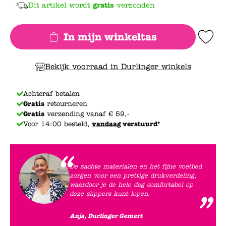
Dit artikel wordt
gratis
verzonden
In mijn winkeltas
Add to Wishlis
Bekijk voorraad in Durlinger winkels
Achteraf betalen
Gratis
retourneren
Gratis
verzending vanaf € 59,-
Voor 14:00 besteld,
vandaag
verstuurd*
De zachte materialen en het fijne voetbed
zorgen voor een prettige drukverdeling,
waardoor je de hele dag comfortabel op
deze slippers kunt lopen.
Anja, Durlinger Gemert