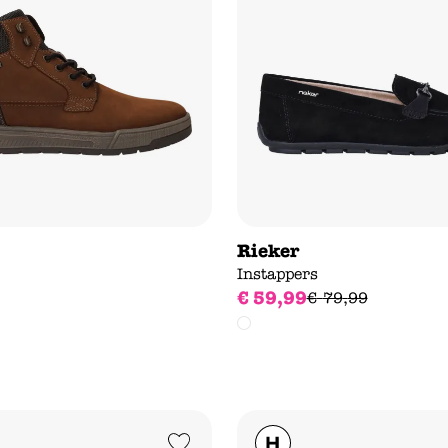
Rieker
s
Instappers
€
59
,
99
€
79
,
99
Add to Wishlist