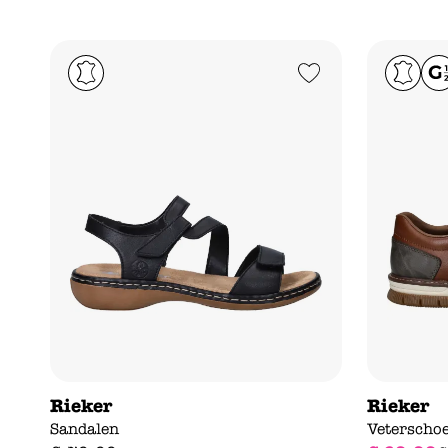
Add to Wishlist
Rieker
Rieker
Sandalen
Veterscho