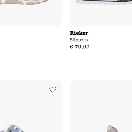
Rieker
Slippers
€
79
,
99
Add to Wishlist