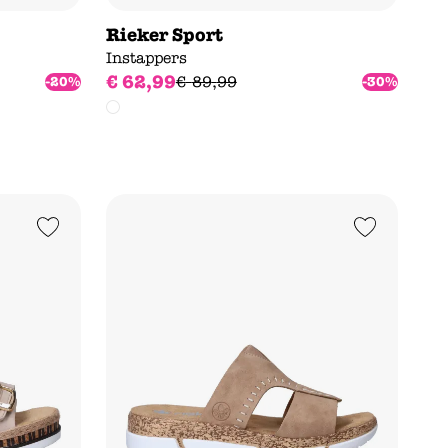
Rieker Sport
Instappers
€
62
,
99
€
89
,
99
-20%
-30%
Add to Wishlist
Add to Wishlist