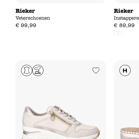
Rieker
Rieker
Veterschoenen
Instapper
€
99
,
99
€
89
,
99
Add to Wishlist