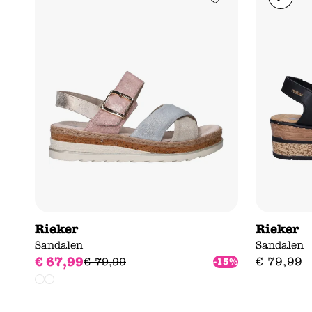
Rieker
Rieker
Sandalen
Sandalen
€
67
,
99
€
79
,
99
€
79
,
99
-15%