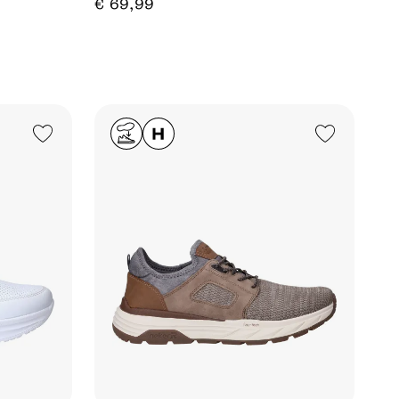
€
69
,
99
Add to Wishlist
Add to Wishlist