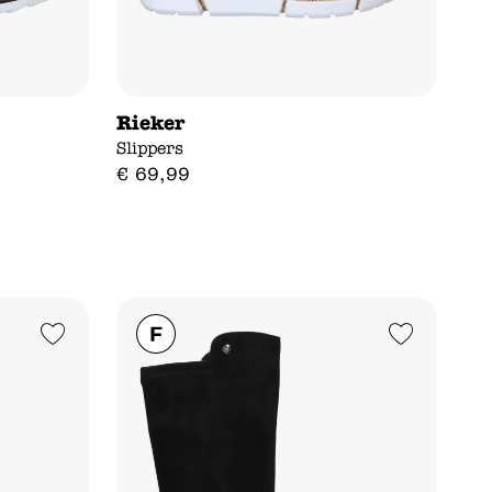
Rieker
Slippers
€
69
,
99
Add to Wishlist
Add to Wishlist