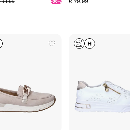
€
79
,
99
99
,
99
-30%
Add to Wishlist