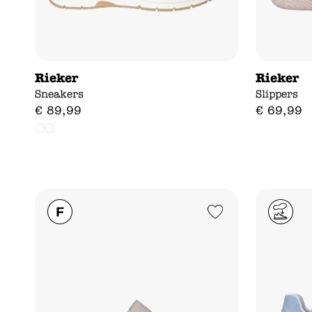
Rieker
Rieker
Sneakers
Slippers
€
89
,
99
€
69
,
99
Add to Wishlist