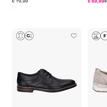
€
69
,
99
€
79
,
99
€
Add to Wishlist