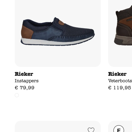
Rieker
Rieker
Instappers
Veterboot
€
79
,
99
€
119
,
95
Add to Wishlist