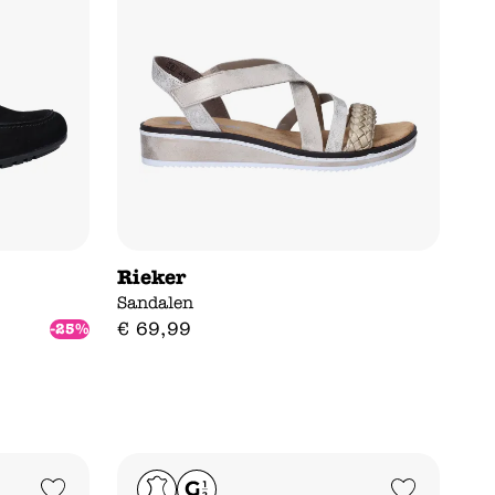
Rieker
Sandalen
€
69
,
99
-25%
Add to Wishlist
Add to Wishlist