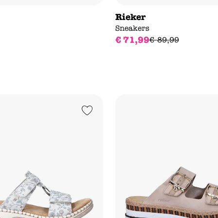
Rieker
s
Sneakers
€
71
,
99
€
89
,
99
Add to Wishlist