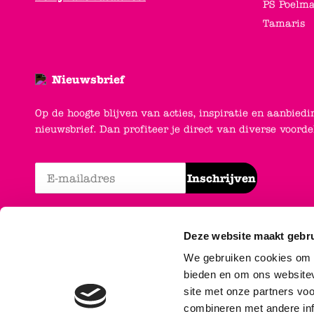
PS Poelm
Tamaris
Nieuwsbrief
Op de hoogte blijven van acties, inspiratie en aanbiedi
nieuwsbrief. Dan profiteer je direct van diverse voord
Inschrijven
Deze website maakt gebru
We gebruiken cookies om c
bieden en om ons websitev
site met onze partners vo
combineren met andere inf