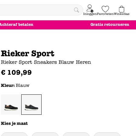
Inloggen
Favorieten
Winkeltas
0
Achteraf betalen
Gratis retourneren
e
le
le
le
euw
euw
euw
euw
Rieker Sport
Rieker Sport Sneakers Blauw Heren
€
109
,
99
Kleur:
Blauw
Kies je maat