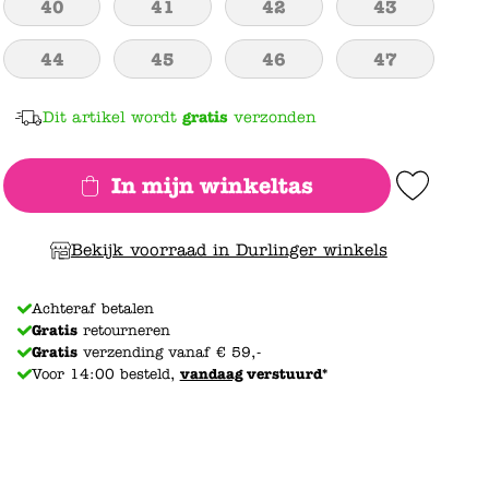
40
41
42
43
44
45
46
47
Dit artikel wordt
gratis
verzonden
In mijn winkeltas
Add to Wishlist
Bekijk voorraad in Durlinger winkels
Achteraf betalen
Gratis
retourneren
Gratis
verzending vanaf € 59,-
Voor 14:00 besteld,
vandaag
verstuurd*