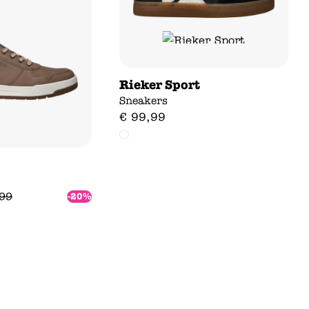
Rieker Sport
Sneakers
€
99
,
99
99
-20%