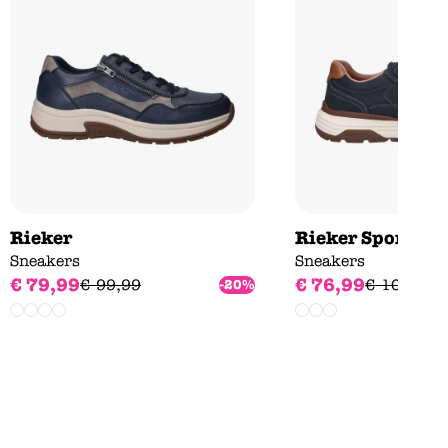
Rieker
Rieker Sport
Sneakers
Sneakers
€
79
,
99
€
76
,
99
€
99
,
99
€
109
,
99
-20%