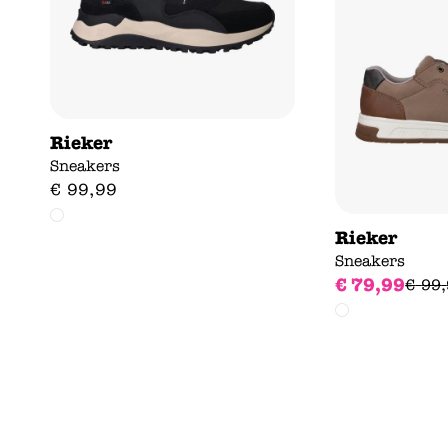
Rieker
Sneakers
€
99
,
99
Rieker
Sneakers
€
79
,
99
€
99
,