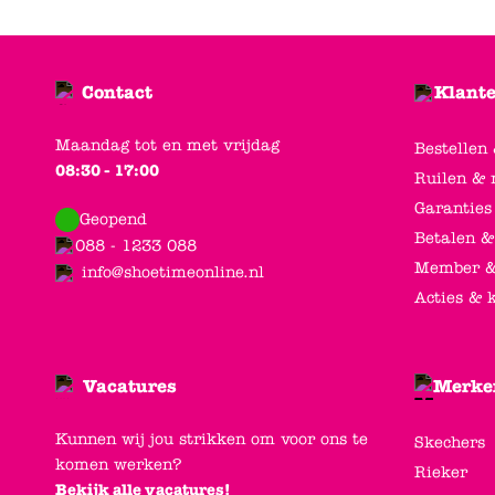
Contact
Klante
Maandag tot en met vrijdag
Bestellen
08:30 - 17:00
Ruilen & 
Garanties
Geopend
Betalen &
088 - 1233 088
Member &
info@shoetimeonline.nl
Acties & 
Vacatures
Merke
Kunnen wij jou strikken om voor ons te
Skechers
komen werken?
Rieker
Bekijk alle vacatures!