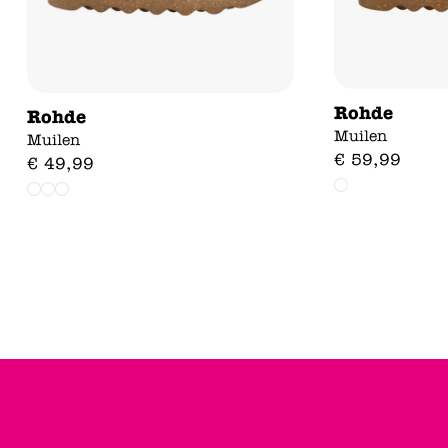
Rohde
Rohde
Muilen
Muilen
€
59
,
99
€
49
,
99