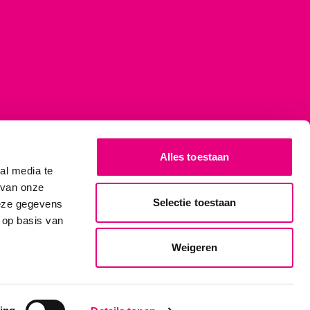
Alles toestaan
al media te
 van onze
Selectie toestaan
deze gegevens
 op basis van
Weigeren
le
|
Nieuw
cekosten