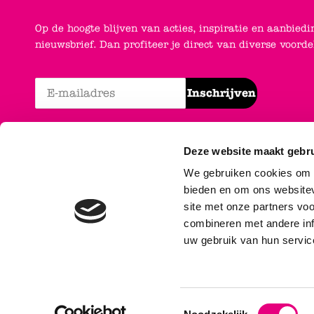
Op de hoogte blijven van acties, inspiratie en aanbiedi
nieuwsbrief. Dan profiteer je direct van diverse voord
Inschrijven
Deze website maakt gebru
We gebruiken cookies om c
bieden en om ons websitev
site met onze partners vo
combineren met andere inf
uw gebruik van hun servic
Algemen
Alle pr
Toestemmingsselectie