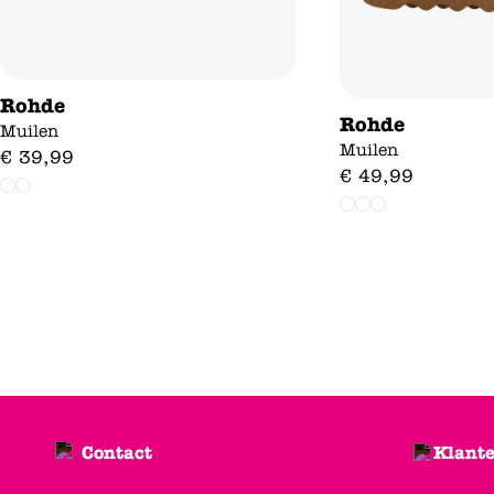
Rohde
Rohde
Muilen
Muilen
€
39
,
99
€
49
,
99
Contact
Klante