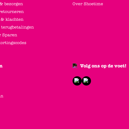
 & bezorgen
Over Shoetime
retourneren
 & klachten
 terugbetalingen
 Sparen
kortingscodes
n
Volg ons op de voet!
an