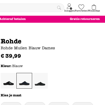
Inloggen
Favorieten
Winkeltas
0
Achteraf betalen
Gratis retourneren
e
le
le
le
euw
euw
euw
euw
Rohde
Rohde Muilen Blauw Dames
€
39
,
99
Kleur:
Blauw
Kies je maat