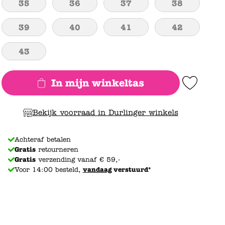
35
36
37
38
39
40
41
42
43
In mijn winkeltas
Add to Wishlist
Bekijk voorraad in Durlinger winkels
Achteraf betalen
Gratis
retourneren
Gratis
verzending vanaf € 59,-
Voor 14:00 besteld,
vandaag
verstuurd*