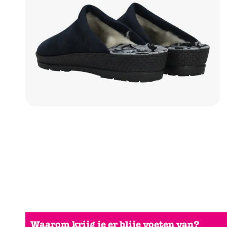
Waarom krijg je er blije voeten van?