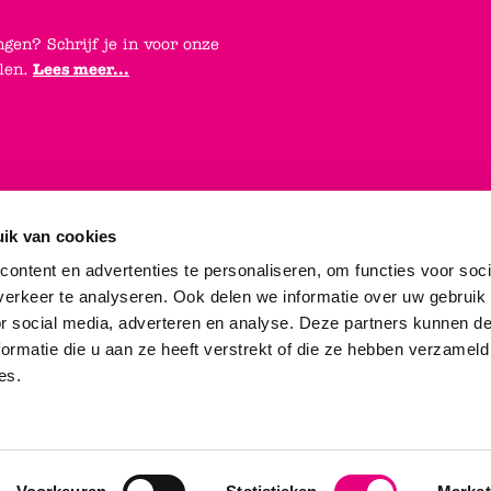
ngen? Schrijf je in voor onze
elen.
Lees meer...
ik van cookies
ontent en advertenties te personaliseren, om functies voor soci
erkeer te analyseren. Ook delen we informatie over uw gebruik
or social media, adverteren en analyse. Deze partners kunnen 
ormatie die u aan ze heeft verstrekt of die ze hebben verzameld
es.
e voorwaarden
|
Privacy statement
|
Dames
|
Heren
|
Jongens
|
Meisjes
|
Sa
ijzen zijn inclusief BTW en exclusief eventuele verzendkosten en servi
© 2025 - Durlinger Schoenbedrijf B.V.