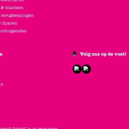
 & klachten
 terugbetalingen
 Sparen
kortingscodes
n
Volg ons op de voet!
an
ngen? Schrijf je in voor onze