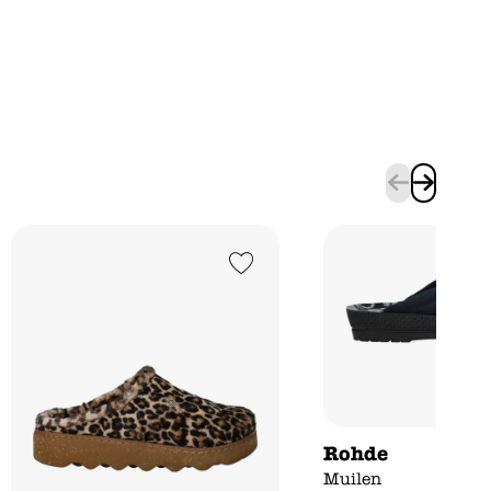
Add to Wishlist
Rohde
Muilen