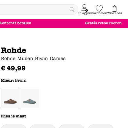
Inloggen
Favorieten
Winkeltas
0
Achteraf betalen
Gratis retourneren
e
le
le
le
euw
euw
euw
euw
Rohde
Rohde Muilen Bruin Dames
€
49
,
99
Kleur:
Bruin
Kies je maat