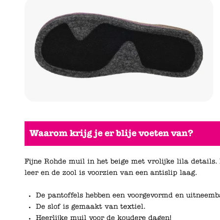
Waarom krijg je er blije voeten van?
Fijne Rohde muil in het beige met vrolijke lila detai
leer en de zool is voorzien van een antislip laag.
De pantoffels hebben een voorgevormd en uitneemb
De slof is gemaakt van textiel.
Heerlijke muil voor de koudere dagen!