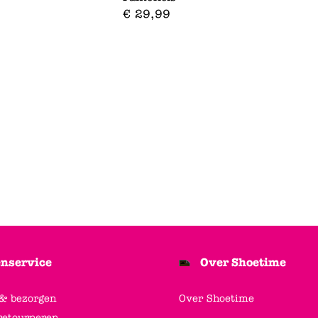
€
29
,
99
nservice
Over Shoetime
 & bezorgen
Over Shoetime
retourneren