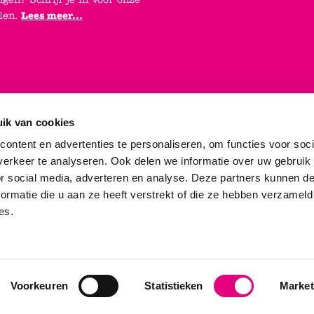
elen.
Lees meer...
ik van cookies
ontent en advertenties te personaliseren, om functies voor soci
erkeer te analyseren. Ook delen we informatie over uw gebruik
or social media, adverteren en analyse. Deze partners kunnen 
ormatie die u aan ze heeft verstrekt of die ze hebben verzameld
es.
e voorwaarden
|
Privacy statement
|
Dames
|
Heren
|
Jongens
|
Meisjes
|
Sa
ijzen zijn inclusief BTW en exclusief eventuele verzendkosten en servi
Voorkeuren
Statistieken
Market
© 2025 - Durlinger Schoenbedrijf B.V.