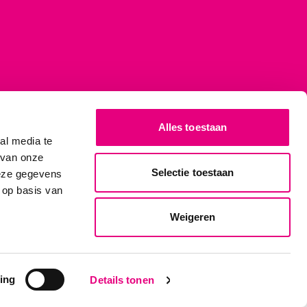
Alles toestaan
al media te
 van onze
Selectie toestaan
deze gegevens
 op basis van
Weigeren
le
|
Nieuw
cekosten
ing
Details tonen