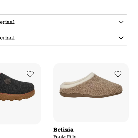
eriaal
eriaal
Add to Wishlist
Add to Wishlist
Belizia
Pantoffels