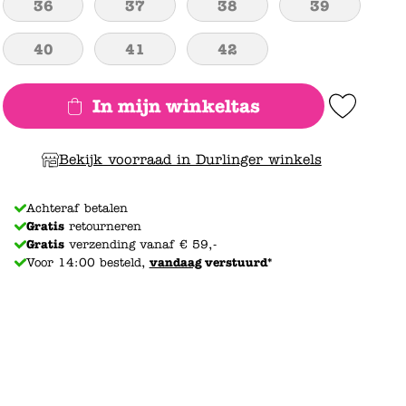
36
37
38
39
40
41
42
In mijn winkeltas
Add to Wishlist
Bekijk voorraad in Durlinger winkels
Achteraf betalen
Gratis
retourneren
Gratis
verzending vanaf € 59,-
Voor 14:00 besteld,
vandaag
verstuurd*