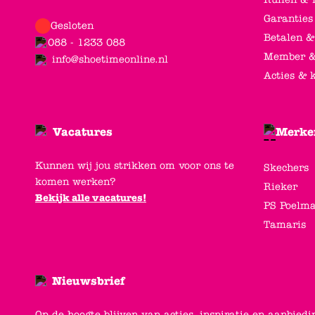
Garanties
Gesloten
Betalen &
088 - 1233 088
Member &
info@shoetimeonline.nl
Acties & 
Vacatures
Merke
Kunnen wij jou strikken om voor ons te
Skechers
komen werken?
Rieker
Bekijk alle vacatures!
PS Poelm
Tamaris
Nieuwsbrief
Op de hoogte blijven van acties, inspiratie en aanbiedi