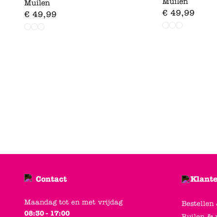
Muilen
Muilen
€
49
,
99
€
49
,
99
Contact
Klante
Maandag tot en met vrijdag
Bestellen
08:30 - 17:00
Ruilen & 