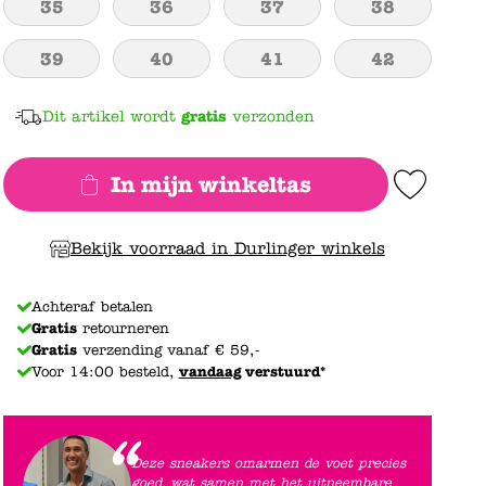
35
36
37
38
39
40
41
42
Dit artikel wordt
gratis
verzonden
In mijn winkeltas
Add to Wishlist
Bekijk voorraad in Durlinger winkels
Achteraf betalen
Gratis
retourneren
Gratis
verzending vanaf € 59,-
Voor 14:00 besteld,
vandaag
verstuurd*
Deze sneakers omarmen de voet precies
goed, wat samen met het uitneembare