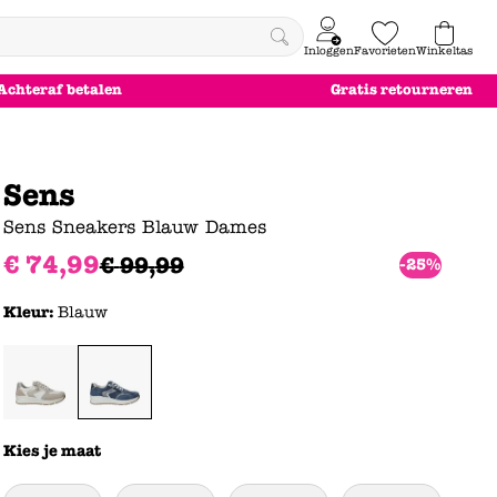
Inloggen
Favorieten
Winkeltas
0
Achteraf betalen
Gratis retourneren
e
le
le
le
euw
euw
euw
euw
Sens
Sens Sneakers Blauw Dames
€
74
,
99
€
99
,
99
-25%
Kleur:
Blauw
Kies je maat