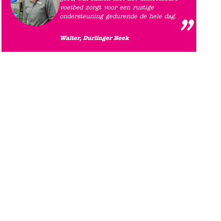
voetbed zorgt voor een rustige
ondersteuning gedurende de hele dag.
Walter, Durlinger Beek