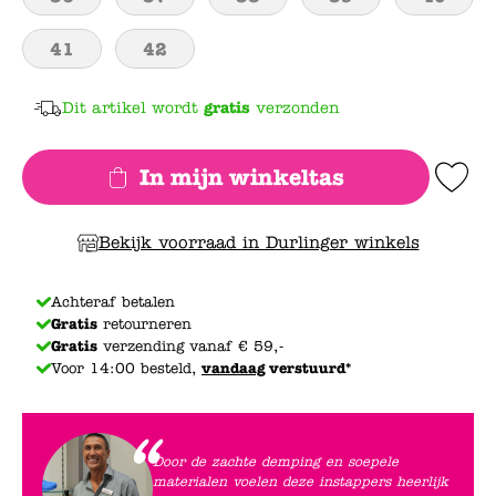
41
42
Dit artikel wordt
gratis
verzonden
In mijn winkeltas
Add to Wishlis
Bekijk voorraad in Durlinger winkels
Achteraf betalen
Gratis
retourneren
Gratis
verzending vanaf € 59,-
Voor 14:00 besteld,
vandaag
verstuurd*
Door de zachte demping en soepele
materialen voelen deze instappers heerlijk