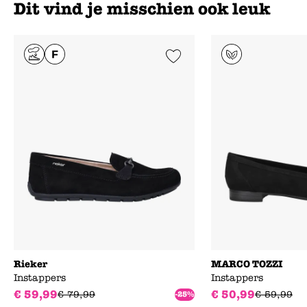
Dit vind je misschien ook leuk
Add to Wishlist
Rieker
MARCO TOZZI
Instappers
Instappers
€
59
,
99
€
50
,
99
€
79
,
99
€
59
,
99
-25%