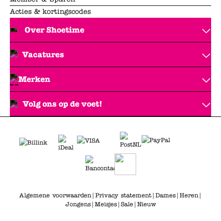
Acties & kortingscodes
Over Shoetime
Vacatures
Merken
Volg ons op de voet!
Algemene voorwaarden
|
Privacy statement
|
Dames
|
Heren
|
Jongens
|
Meisjes
|
Sale
|
Nieuw