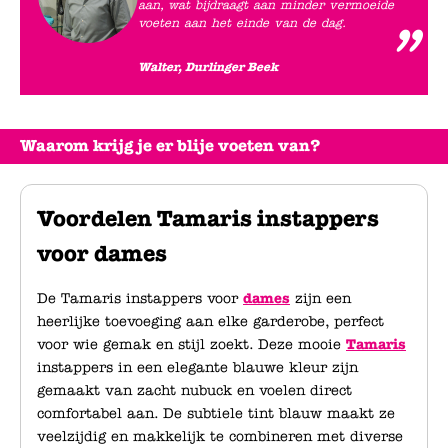
aan, wat bijdraagt aan minder vermoeide
voeten aan het einde van de dag.
Walter, Durlinger Beek
Waarom krijg je er blije voeten van?
Voordelen Tamaris instappers
voor dames
De Tamaris instappers voor
dames
zijn een
heerlijke toevoeging aan elke garderobe, perfect
voor wie gemak en stijl zoekt. Deze mooie
Tamaris
instappers in een elegante blauwe kleur zijn
gemaakt van zacht nubuck en voelen direct
comfortabel aan. De subtiele tint blauw maakt ze
veelzijdig en makkelijk te combineren met diverse