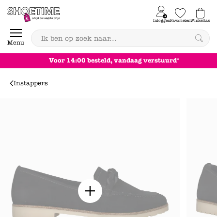
Skip to content
Inloggen
Favorieten
Winkeltas
0
Menu
Voor 14:00 besteld, vandaag verstuurd*
Instappers