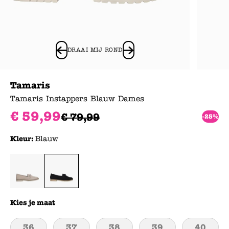
DRAAI MIJ ROND
Tamaris
Tamaris Instappers Blauw Dames
€
59
,
99
€
79
,
99
-25%
Kleur:
Blauw
Kies je maat
36
37
38
39
40