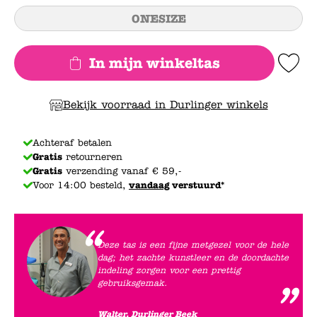
ONESIZE
In mijn winkeltas
Add to Wishlis
Bekijk voorraad in Durlinger winkels
Achteraf betalen
Gratis
retourneren
Gratis
verzending vanaf € 59,-
Voor 14:00 besteld,
vandaag
verstuurd*
Deze tas is een fijne metgezel voor de hele
dag; het zachte kunstleer en de doordachte
indeling zorgen voor een prettig
gebruiksgemak.
Walter, Durlinger Beek