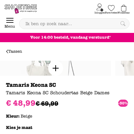
Skip to content
Inloggen
Favorieten
Winkeltas
0
Menu
Voor 14:00 besteld, vandaag verstuurd*
Tassen
Tamaris Keona SC
Tamaris Keona SC Schoudertas Beige Dames
€
48
,
99
€
69
,
99
-30%
Kleur:
Beige
Kies je maat