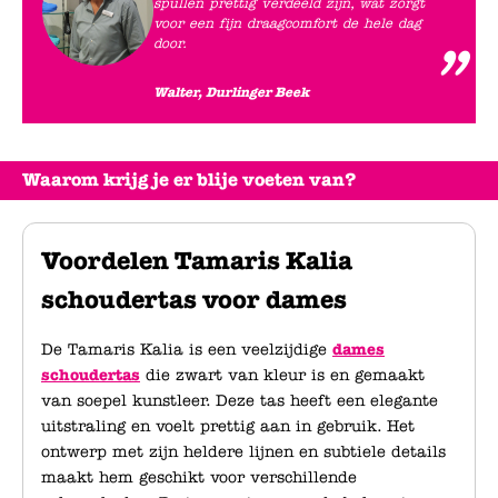
spullen prettig verdeeld zijn, wat zorgt
voor een fijn draagcomfort de hele dag
door.
Walter, Durlinger Beek
Waarom krijg je er blije voeten van?
Voordelen Tamaris Kalia
schoudertas voor dames
De Tamaris Kalia is een veelzijdige
dames
schoudertas
die zwart van kleur is en gemaakt
van soepel kunstleer. Deze tas heeft een elegante
uitstraling en voelt prettig aan in gebruik. Het
ontwerp met zijn heldere lijnen en subtiele details
maakt hem geschikt voor verschillende