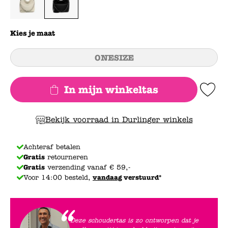
Kies je maat
ONESIZE
In mijn winkeltas
Add to Wishlis
Bekijk voorraad in Durlinger winkels
Achteraf betalen
Gratis
retourneren
Gratis
verzending vanaf € 59,-
Voor 14:00 besteld,
vandaag
verstuurd*
Deze schoudertas is zo ontworpen dat je