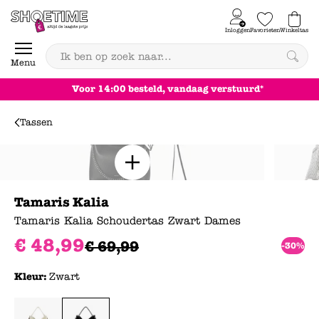
Skip to content
Inloggen
Favorieten
Winkeltas
0
Menu
Voor 14:00 besteld, vandaag verstuurd*
Tassen
Tamaris Kalia
Tamaris Kalia Schoudertas Zwart Dames
€
48
,
99
€
69
,
99
-30%
Kleur:
Zwart