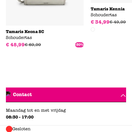
Tamaris Kennia
Schoudertas
€
34
,
99
€
49
,
99
Tamaris Keona SC
Schoudertas
€
48
,
99
€
69
,
99
-30%
Contact
Maandag tot en met vrijdag
08:30 - 17:00
Gesloten