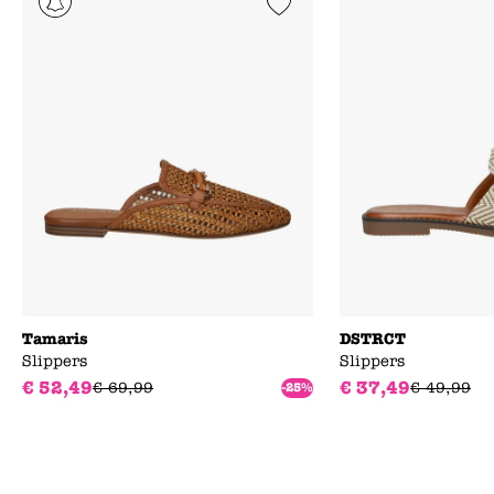
Add to Wishlist
Tamaris
DSTRCT
Slippers
Slippers
€
52
,
49
€
37
,
49
€
69
,
99
€
49
,
99
-25%