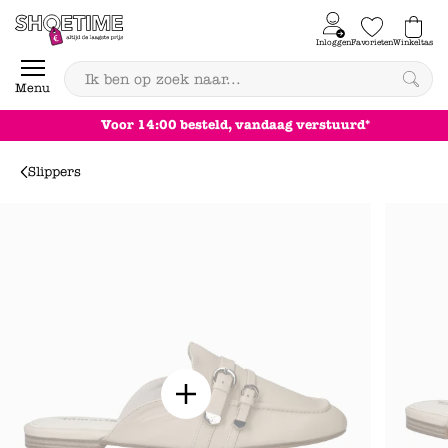
Skip to content
Inloggen
Favorieten
Winkeltas
0
Menu
Voor 14:00 besteld, vandaag verstuurd*
Slippers