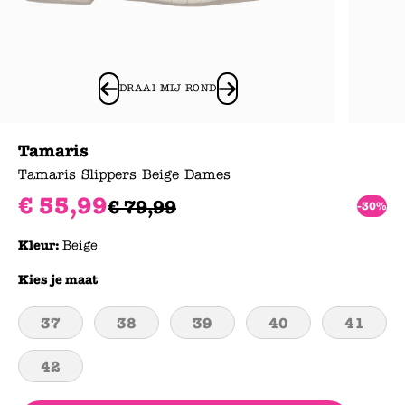
DRAAI MIJ ROND
Tamaris
Tamaris Slippers Beige Dames
€
55
,
99
€
79
,
99
-30%
Kleur:
Beige
Kies je maat
37
38
39
40
41
42