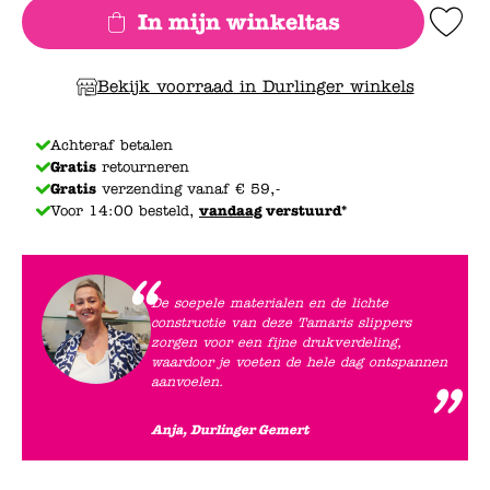
In mijn winkeltas
Add to Wishlis
Bekijk voorraad in Durlinger winkels
Achteraf betalen
Gratis
retourneren
Gratis
verzending vanaf € 59,-
Voor 14:00 besteld,
vandaag
verstuurd*
De soepele materialen en de lichte
constructie van deze Tamaris slippers
zorgen voor een fijne drukverdeling,
waardoor je voeten de hele dag ontspannen
aanvoelen.
Anja, Durlinger Gemert