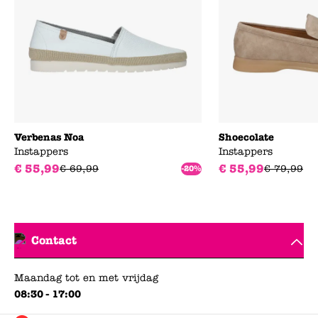
Verbenas Noa
Shoecolate
Instappers
Instappers
€
55
,
99
€
55
,
99
€
69
,
99
€
79
,
99
-20%
Contact
Maandag tot en met vrijdag
08:30 - 17:00