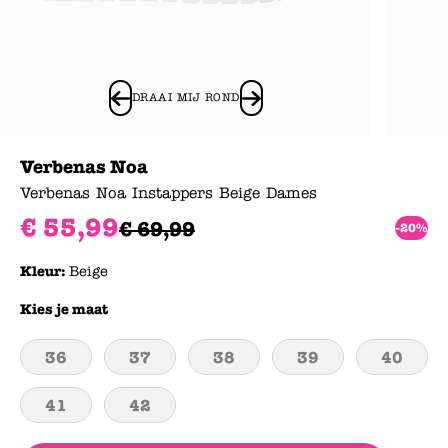
DRAAI MIJ ROND
Verbenas Noa
Verbenas Noa Instappers Beige Dames
€
55
,
99
€
69
,
99
-20%
Kleur:
Beige
Kies je maat
36
37
38
39
40
41
42