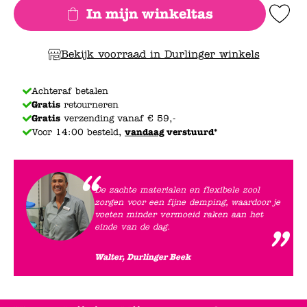
In mijn winkeltas
Add to Wishlis
Bekijk voorraad in Durlinger winkels
Achteraf betalen
Gratis
retourneren
Gratis
verzending vanaf € 59,-
Voor 14:00 besteld,
vandaag
verstuurd*
De zachte materialen en flexibele zool
zorgen voor een fijne demping, waardoor je
voeten minder vermoeid raken aan het
einde van de dag.
Walter, Durlinger Beek