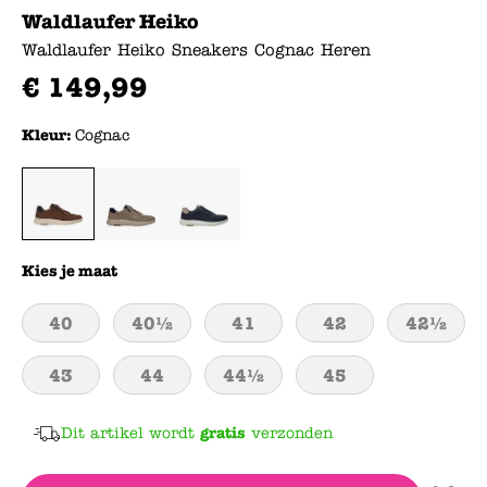
Waldlaufer Heiko
Waldlaufer Heiko Sneakers Cognac Heren
€
149
,
99
Kleur:
Cognac
Kies je maat
40
40½
41
42
42½
43
44
44½
45
Dit artikel wordt
gratis
verzonden