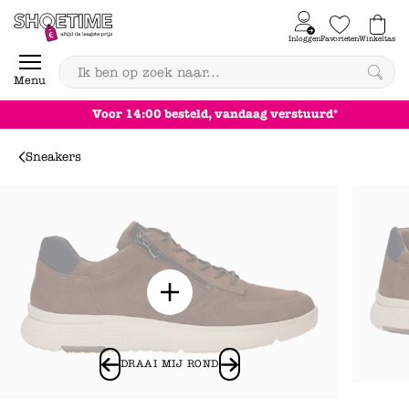
Skip to content
Inloggen
Favorieten
Winkeltas
0
Menu
Achteraf betalen
Sneakers
DRAAI MIJ ROND