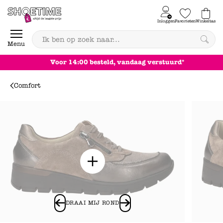
Skip to content
Inloggen
Favorieten
Winkeltas
0
Menu
Achteraf betalen
Comfort
DRAAI MIJ ROND