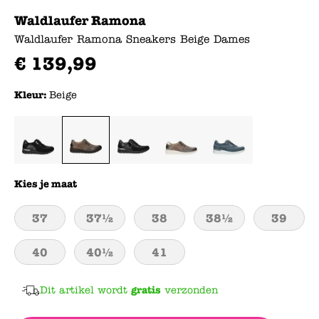
Waldlaufer Ramona
Waldlaufer Ramona Sneakers Beige Dames
€
139
,
99
Kleur:
Beige
Kies je maat
37
37½
38
38½
39
40
40½
41
Dit artikel wordt
gratis
verzonden