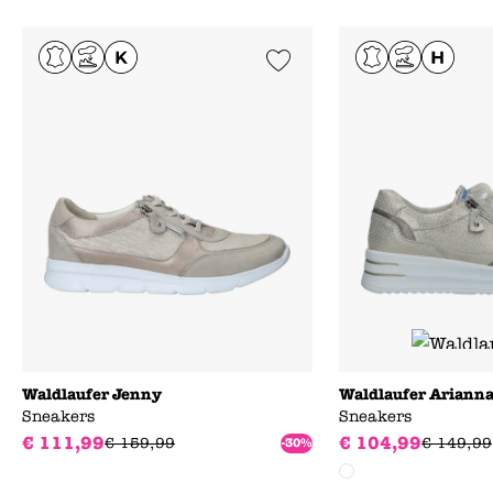
Add to Wishlist
Waldlaufer Jenny
Waldlaufer Ariann
Sneakers
Sneakers
€
111
,
99
€
104
,
99
€
159
,
99
€
149
,
99
-30%