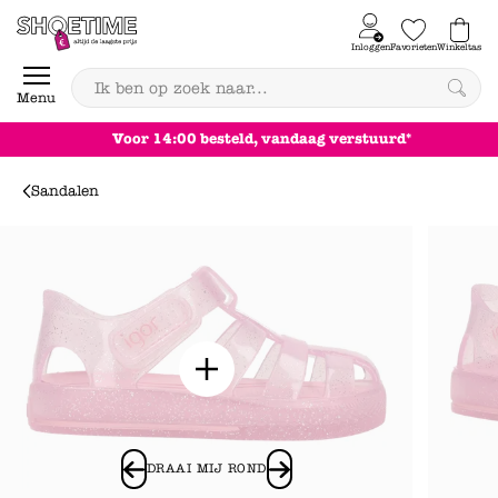
Skip to content
Inloggen
Favorieten
Winkeltas
0
Menu
Achteraf betalen
Sandalen
DRAAI MIJ ROND