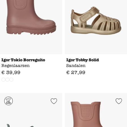
Igor Tokio Borreguito
Igor Tobby Solid
Regenlaarzen
Sandalen
€
39
,
99
€
27
,
99
Add to Wishlist
Add to Wishl