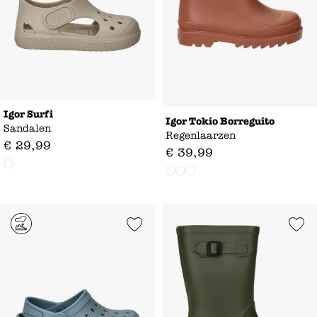
Igor Surfi
Igor Tokio Borreguito
Sandalen
Regenlaarzen
€
29
,
99
€
39
,
99
Add to Wishlist
Add to Wishl