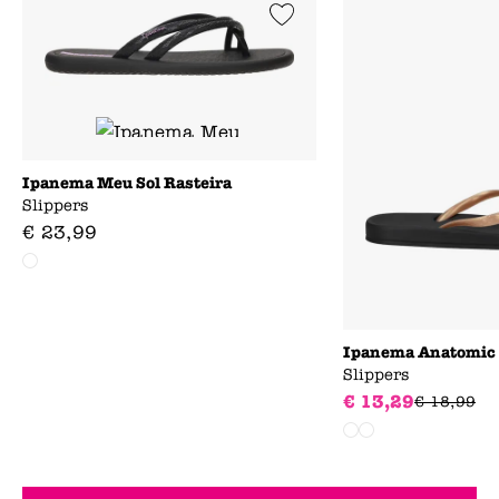
Add to Wishlist
Ipanema Meu Sol Rasteira
Slippers
€
23
,
99
Ipanema Anatomic
Slippers
€
13
,
29
€
18
,
99