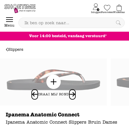
Skip to content
Inloggen
Favorieten
Winkeltas
0
Menu
Achteraf betalen
Slippers
DRAAI MIJ ROND
Ipanema Anatomic Connect
Ipanema Anatomic Connect Slippers Bruin Dames