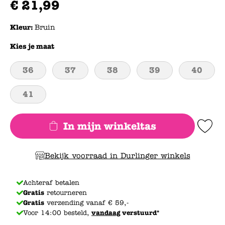
€
21
,
99
Kleur:
Bruin
Kies je maat
36
37
38
39
40
41
In mijn winkeltas
Add to Wishlis
Bekijk voorraad in Durlinger winkels
Achteraf betalen
Gratis
retourneren
Gratis
verzending vanaf € 59,-
Voor 14:00 besteld,
vandaag
verstuurd*