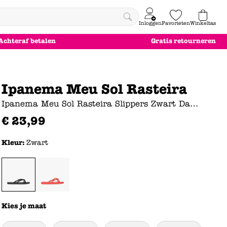
Inloggen
Favorieten
Winkeltas
0
Achteraf betalen
Gratis retourneren
e
le
le
le
euw
euw
euw
euw
Ipanema Meu Sol Rasteira
Ipanema Meu Sol Rasteira Slippers Zwart Dames
€
23
,
99
Kleur:
Zwart
Kies je maat