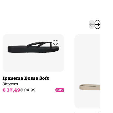
Add to Wishlist
Ipanema Bossa Soft
Slippers
€
17
,
49
€
24
,
99
-30%