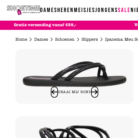
Skip to content
DAMES
HEREN
MEISJES
JONGENS
SALE
NI
Gratis
verzending
vanaf €59,-
V
Schoenen
Schoenen
Schoenen
Schoenen
Ac
Home
Dames
Schoenen
Slippers
Ipanema Meu So
Sneakers
Sneakers
Sneakers
Sneakers
Alle schoenen
Boots
Boots
Baby
Baby
Comfort
Comfort
Boots
Boots
Enkellaarsjes
Instappers
Enkellaarsjes
Pantoffels
Hakken
Pantoffels
Laarzen
Sandalen
Instappers
Sandalen
Pantoffels
Slippers
Laarzen
Slippers
Sandalen
Sport & Buiten
Pantoffels
Veterschoenen
Slippers
Alle schoenen
DRAAI MIJ ROND
Sandalen
Alle schoenen
Sport & Buiten
Slippers
Alle schoenen
Veterschoenen