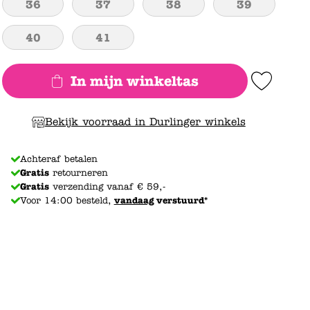
36
37
38
39
40
41
In mijn winkeltas
Add to Wishlist
Bekijk voorraad in Durlinger winkels
Achteraf betalen
Gratis
retourneren
Gratis
verzending vanaf € 59,-
Voor 14:00 besteld,
vandaag
verstuurd*