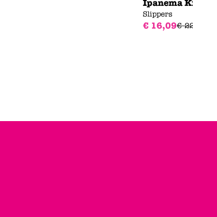
Ipanema Kirei C
Slippers
€
16
,
09
€
22
,
99