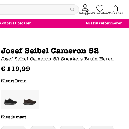
Inloggen
Favorieten
Winkeltas
0
Achteraf betalen
Gratis retourneren
e
le
le
le
euw
euw
euw
euw
Josef Seibel Cameron 52
Josef Seibel Cameron 52 Sneakers Bruin Heren
€
119
,
99
Kleur:
Bruin
Kies je maat