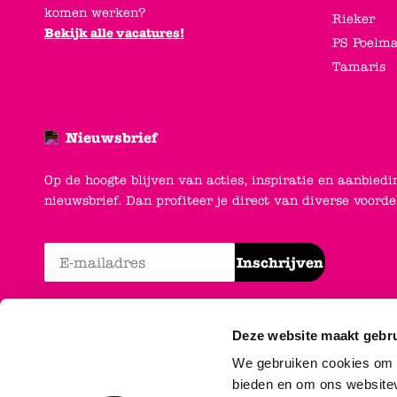
komen werken?
Rieker
Bekijk alle vacatures!
PS Poelm
Tamaris
Nieuwsbrief
Op de hoogte blijven van acties, inspiratie en aanbiedi
nieuwsbrief. Dan profiteer je direct van diverse voord
Inschrijven
Deze website maakt gebru
We gebruiken cookies om c
bieden en om ons websitev