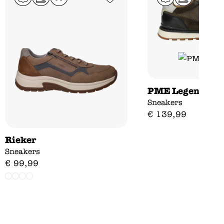
PME Legend Air
Sneakers
€
139
,
99
Rieker
Sneakers
€
99
,
99