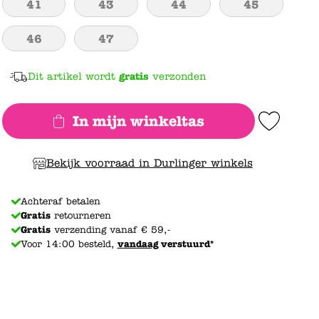
41
43
44
45
46
47
Dit artikel wordt
gratis
verzonden
In mijn winkeltas
Add to Wishlist
Bekijk voorraad in Durlinger winkels
Achteraf betalen
Gratis
retourneren
Gratis
verzending vanaf € 59,-
Voor 14:00 besteld,
vandaag
verstuurd*