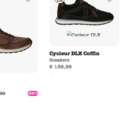
Cycleur DLX Coffin
Sneakers
€
139
,
99
99
-30%