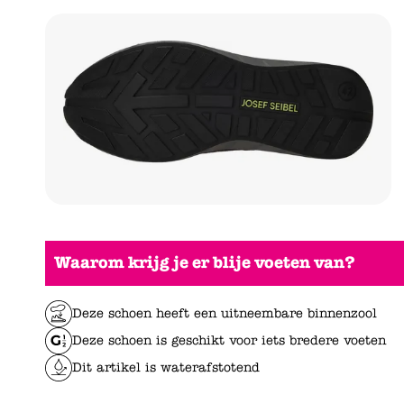
Waarom krijg je er blije voeten van?
Deze schoen heeft een uitneembare binnenzool
Deze schoen is geschikt voor iets bredere voeten
Dit artikel is waterafstotend