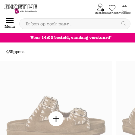
Skip to content
Inloggen
Favorieten
Winkeltas
0
Menu
Achteraf betalen
Slippers