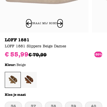
DRAAI MIJ ROND
LOFF 1881
LOFF 1881 Slippers Beige Dames
€
55
,
99
€
79
,
99
-30%
Kleur:
Beige
Kies je maat
36
37
38
39
40