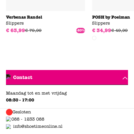
Verbenas Randel
POSH by Poelman
Slippers
Slippers
€
63
,
99
€
34
,
99
€
79
,
99
€
49
,
99
-20%
Contact
Maandag tot en met vrijdag
08:30 - 17:00
Gesloten
088 - 1233 088
info@shoetimeonline.nl