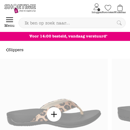
Skip to content
Inloggen
Favorieten
Winkeltas
0
Menu
Achteraf betalen
Slippers