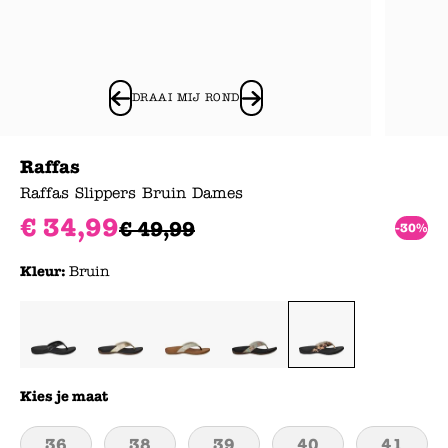
DRAAI MIJ ROND
Raffas
Raffas Slippers Bruin Dames
€
34
,
99
€
49
,
99
-30%
Kleur:
Bruin
Kies je maat
36
38
39
40
41