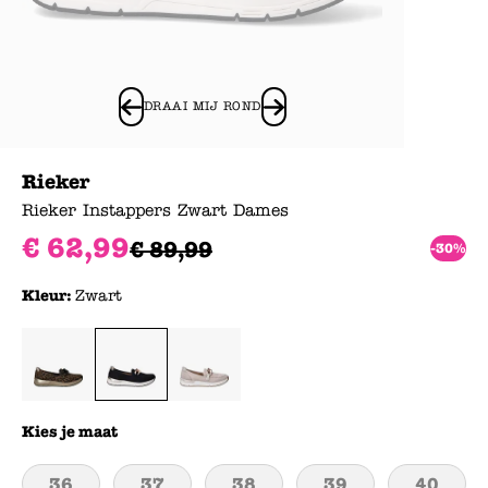
DRAAI MIJ ROND
Rieker
Rieker Instappers Zwart Dames
€
62
,
99
€
89
,
99
-30%
Kleur:
Zwart
Kies je maat
36
37
38
39
40