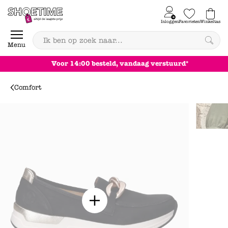
Skip to content
Inloggen
Favorieten
Winkeltas
0
Menu
:00 besteld, vandaag verstuurd*
Comfort