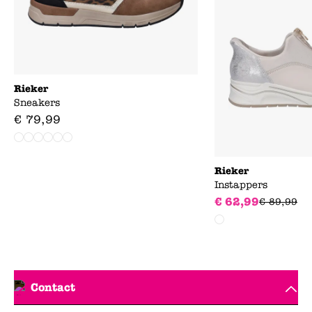
Rieker
Sneakers
€
79
,
99
Rieker
Instappers
€
62
,
99
€
89
,
99
Contact