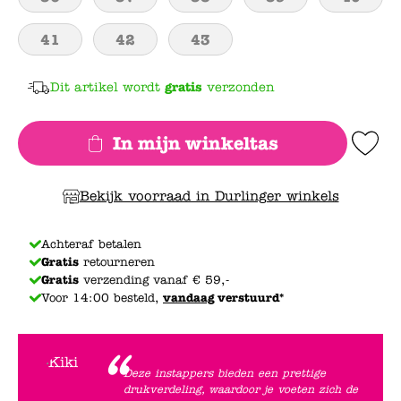
41
42
43
Dit artikel wordt
gratis
verzonden
In mijn winkeltas
Add to Wishlis
Bekijk voorraad in Durlinger winkels
Achteraf betalen
Gratis
retourneren
Gratis
verzending vanaf € 59,-
Voor 14:00 besteld,
vandaag
verstuurd*
Deze instappers bieden een prettige
drukverdeling, waardoor je voeten zich de