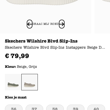
DRAAI MIJ ROND
Skechers Wilshire Blvd Slip-Ins
Skechers Wilshire Blvd Slip-Ins Instappers Beige Dames
€
79
,
99
Kleur:
Beige, Grijs
Kies je maat
36
37
38
39
40