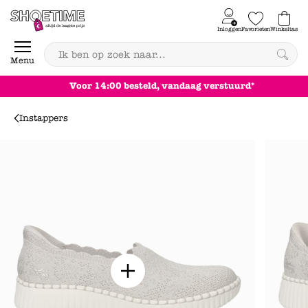
Skip to content
Inloggen
Favorieten
Winkeltas
0
Menu
Achteraf betalen
Instappers