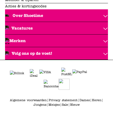
Acties & kortingscodes
Over Shoetime
Vacatures
Merken
Volg ons op de voet!
Algemene voorwaarden
|
Privacy statement
|
Dames
|
Heren
|
Jongens
|
Meisjes
|
Sale
|
Nieuw