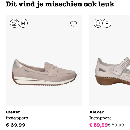
Dit vind je misschien ook leuk
Add to Wishlist
Rieker
Rieker
Instappers
Instappers
€
89
,
99
€
59
,
99
€
79
,
99