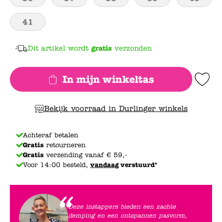
41
Dit artikel wordt
gratis
verzonden
In mijn winkeltas
Add to Wishlis
Bekijk voorraad in Durlinger winkels
Achteraf betalen
Gratis
retourneren
Gratis
verzending vanaf € 59,-
Voor 14:00 besteld,
vandaag
verstuurd*
Deze instappers bieden een zachte
demping en een ontspannen pasvorm,