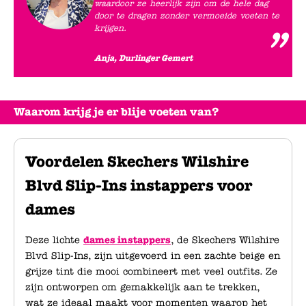
waardoor ze heerlijk zijn om de hele dag
door te dragen zonder vermoeide voeten te
krijgen.
Anja, Durlinger Gemert
Waarom krijg je er blije voeten van?
Voordelen Skechers Wilshire
Blvd Slip-Ins instappers voor
dames
Deze lichte
dames instappers
, de Skechers Wilshire
Blvd Slip-Ins, zijn uitgevoerd in een zachte beige en
grijze tint die mooi combineert met veel outfits. Ze
zijn ontworpen om gemakkelijk aan te trekken,
wat ze ideaal maakt voor momenten waarop het