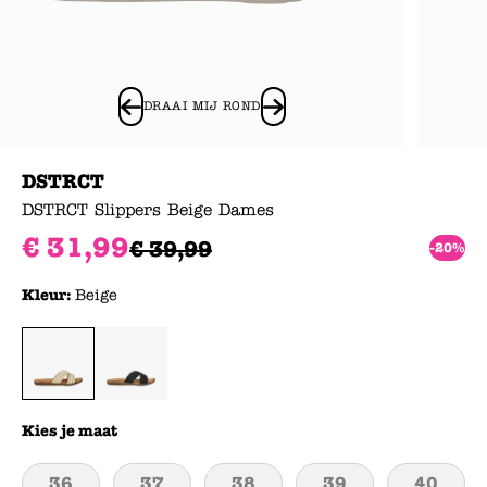
DRAAI MIJ ROND
DSTRCT
DSTRCT Slippers Beige Dames
€
31
,
99
€
39
,
99
-20%
Kleur:
Beige
Kies je maat
36
37
38
39
40