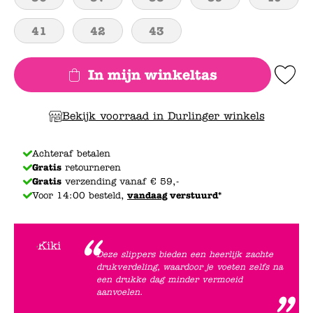
41
42
43
In mijn winkeltas
Add to Wishlis
Bekijk voorraad in Durlinger winkels
Achteraf betalen
Gratis
retourneren
Gratis
verzending vanaf € 59,-
Voor 14:00 besteld,
vandaag
verstuurd*
Deze slippers bieden een heerlijk zachte
drukverdeling, waardoor je voeten zelfs na
een drukke dag minder vermoeid
aanvoelen.