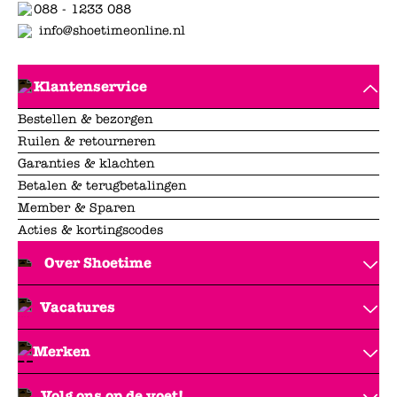
088 - 1233 088
info@shoetimeonline.nl
Klantenservice
Bestellen & bezorgen
Ruilen & retourneren
Garanties & klachten
Betalen & terugbetalingen
Member & Sparen
Acties & kortingscodes
Over Shoetime
Vacatures
Merken
Volg ons op de voet!