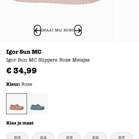
DRAAI MIJ ROND
Igor Sun MC
Igor Sun MC Slippers Roze Meisjes
€
34
,
99
Kleur:
Roze
Kies je maat
23
24
25
26
27