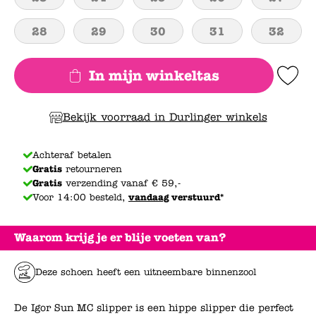
28
29
30
31
32
In mijn winkeltas
Add to Wishlis
Bekijk voorraad in Durlinger winkels
Achteraf betalen
Gratis
retourneren
Gratis
verzending vanaf € 59,-
Voor 14:00 besteld,
vandaag
verstuurd*
Waarom krijg je er blije voeten van?
Deze schoen heeft een uitneembare binnenzool
De Igor Sun MC slipper is een hippe slipper die perfect