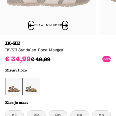
DRAAI MIJ ROND
IK-KE
IK-KE Sandalen Roze Meisjes
€
34
,
99
€
49
,
99
-30%
Kleur:
Roze
Kies je maat
21
22
23
24
25