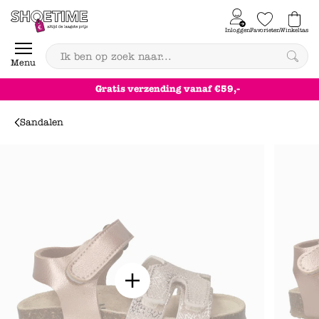
Skip to content
Inloggen
Favorieten
Winkeltas
0
Menu
Gratis
verzending
vanaf €59,-
Sandalen