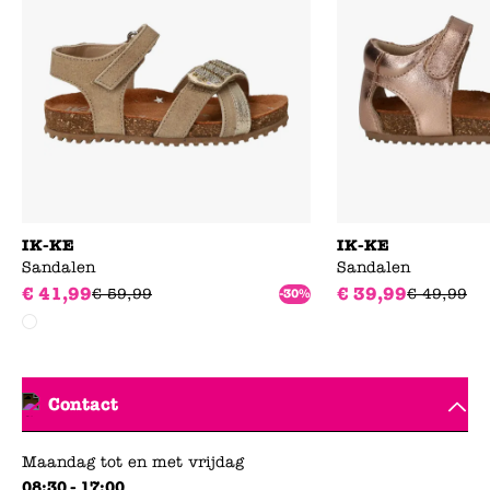
IK-KE
IK-KE
Sandalen
Sandalen
€
41
,
99
€
39
,
99
€
59
,
99
€
49
,
99
-30%
Contact
Maandag tot en met vrijdag
08:30 - 17:00