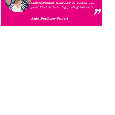
ondersteuning, waardoor de voeten van
jouw kind de hele dag prettig aanvoelen.
Anja, Durlinger Gemert