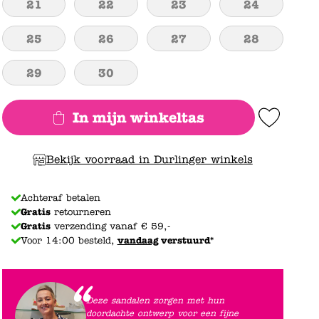
21
22
23
24
25
26
27
28
29
30
In mijn winkeltas
Add to Wishlist
Bekijk voorraad in Durlinger winkels
Achteraf betalen
Gratis
retourneren
Gratis
verzending vanaf € 59,-
Voor 14:00 besteld,
vandaag
verstuurd*
Deze sandalen zorgen met hun
doordachte ontwerp voor een fijne