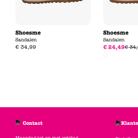
Shoesme
Shoesme
Sandalen
Sandalen
€
24
,
49
€
34
,
99
€
34
,
Contact
Klante
Maandag tot en met vrijdag