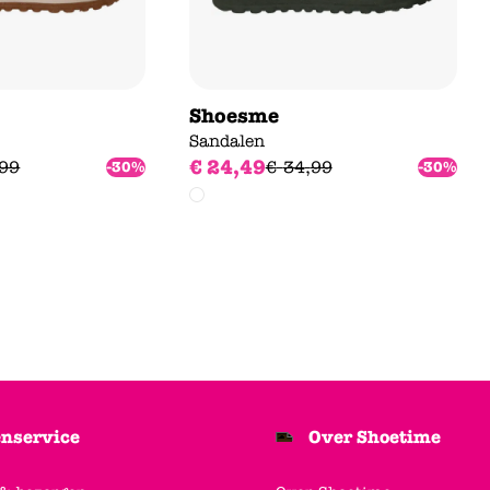
Shoesme
Sandalen
€
24
,
49
99
€
34
,
99
-30%
-30%
nservice
Over Shoetime