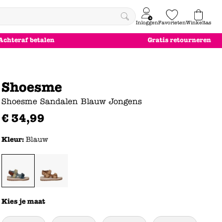
Inloggen
Favorieten
Winkeltas
0
Achteraf betalen
Gratis retourneren
e
le
le
le
euw
euw
euw
euw
Shoesme
Shoesme Sandalen Blauw Jongens
€
34
,
99
Kleur:
Blauw
Kies je maat