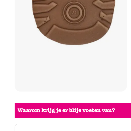
Waarom krijg je er blije voeten van?