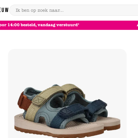
EUW
oor 14:00 besteld, vandaag verstuurd*
cessoires
Accessoires
Merken
Merken
Merken
Merken
Tassen
Verzorgingsproducten
Verzorgingsproducten
Riemen
Rieker
Tamaris
Skechers
Skechers
Sal
Sa
Sa
Sa
Verzorgingsproducten
Inlegzolen
Inlegzolen
Schoenverzorging
Skechers
Rieker
Puma
Puma
Ni
Ni
Ni
Ni
Inlegzolen
Alle accessoires
Alle accessoires
Inlegzolen
Puma
Skechers
Vans
Vans
Voetverzorging
Voetverzorging
PS Poelman
Kipling
Kipling
Alle merken
Alle accessoires
Alle accessoires
Alle merken
Alle merken
Alle merken