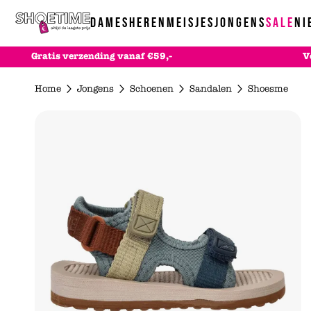
Skip to content
DAMES
HEREN
MEISJES
JONGENS
SALE
NI
Gratis
verzending
vanaf €59,-
V
Schoenen
Schoenen
Schoenen
Schoenen
Ac
Home
Jongens
Schoenen
Sandalen
Shoesme
Sneakers
Sneakers
Sneakers
Sneakers
Alle schoenen
Boots
Boots
Baby
Baby
Comfort
Comfort
Boots
Boots
Enkellaarsjes
Instappers
Enkellaarsjes
Pantoffels
Hakken
Pantoffels
Laarzen
Sandalen
Instappers
Sandalen
Pantoffels
Slippers
Laarzen
Slippers
Sandalen
Sport & Buiten
Pantoffels
Veterschoenen
Slippers
Alle schoenen
Sandalen
Alle schoenen
Sport & Buiten
Slippers
Alle schoenen
Veterschoenen