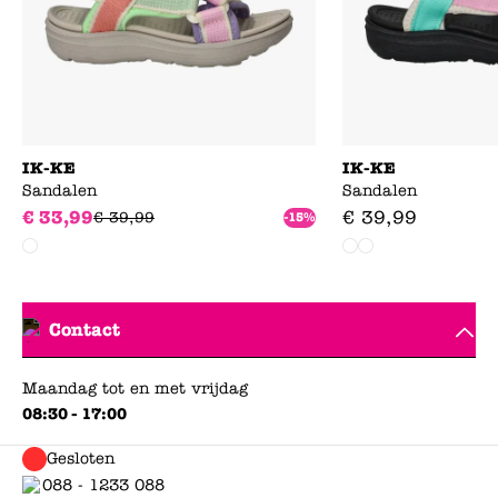
IK-KE
IK-KE
Sandalen
Sandalen
€
33
,
99
€
39
,
99
€
39
,
99
-15%
Contact
Maandag tot en met vrijdag
08:30 - 17:00
Gesloten
088 - 1233 088