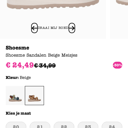
DRAAI MIJ ROND
Shoesme
Shoesme Sandalen Beige Meisjes
€
24
,
49
€
34
,
99
-30%
Kleur:
Beige
Kies je maat
20
21
22
23
24