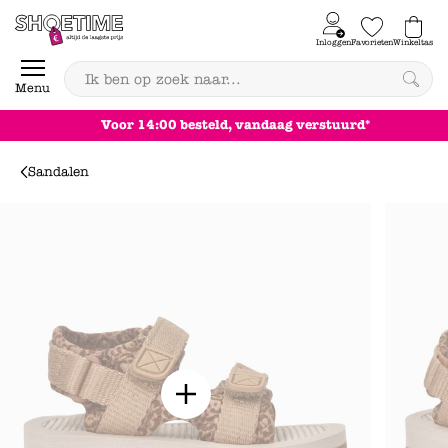
Skip to content
Inloggen
Favorieten
Winkeltas
0
Menu
Achteraf betale
Sandalen