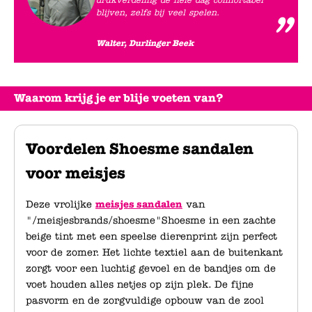
drukverdeling de hele dag comfortabel
blijven, zelfs bij veel spelen.
Walter, Durlinger Beek
Waarom krijg je er blije voeten van?
Voordelen Shoesme sandalen
voor meisjes
Deze vrolijke
meisjes sandalen
van
"/meisjesbrands/shoesme"Shoesme in een zachte
beige tint met een speelse dierenprint zijn perfect
voor de zomer. Het lichte textiel aan de buitenkant
zorgt voor een luchtig gevoel en de bandjes om de
voet houden alles netjes op zijn plek. De fijne
pasvorm en de zorgvuldige opbouw van de zool