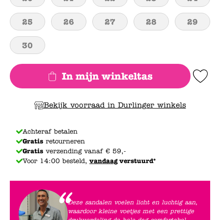
25
26
27
28
29
30
In mijn winkeltas
Add to Wishlis
Bekijk voorraad in Durlinger winkels
Achteraf betalen
Gratis
retourneren
Gratis
verzending vanaf € 59,-
Voor 14:00 besteld,
vandaag
verstuurd*
Deze sandalen voelen licht en luchtig aan,
waardoor kleine voetjes met een prettige