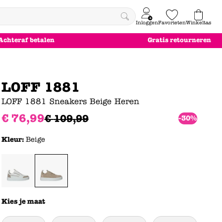
Inloggen
Favorieten
Winkeltas
0
Achteraf betalen
Gratis retourneren
e
le
le
le
euw
euw
euw
euw
LOFF 1881
LOFF 1881 Sneakers Beige Heren
€
76
,
99
€
109
,
99
-30%
Kleur:
Beige
Kies je maat