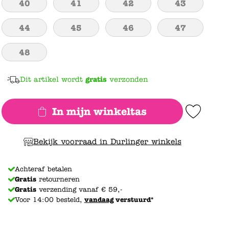
40
41
42
43
44
45
46
47
48
Dit artikel wordt
gratis
verzonden
In mijn winkeltas
Add to Wishlist
Bekijk voorraad in Durlinger winkels
Achteraf betalen
Gratis
retourneren
Gratis
verzending vanaf € 59,-
Voor 14:00 besteld,
vandaag
verstuurd*