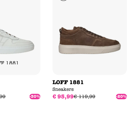
LOFF 1881
Sneakers
€
95
,
99
99
€
119
,
99
-30%
-20%