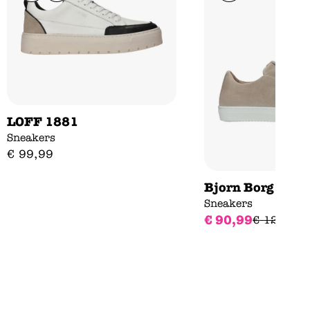
LOFF 1881
Sneakers
€
99
,
99
Bjorn Borg
Sneakers
€
90
,
99
€
129
,
99