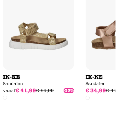
IK-KE
IK-KE
Sandalen
Sandalen
€
41
,
99
€
34
,
99
vanaf
€
59
,
99
€
49
,
99
-30%