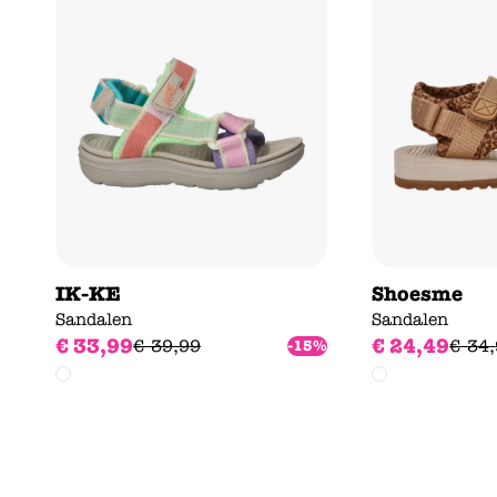
IK-KE
Shoesme
Sandalen
Sandalen
€
33
,
99
€
24
,
49
€
39
,
99
€
34
,
-15%