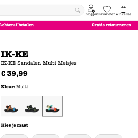
Inloggen
Favorieten
Winkeltas
0
Achteraf betalen
Gratis retourneren
e
le
le
le
euw
euw
euw
euw
IK-KE
IK-KE Sandalen Multi Meisjes
€
39
,
99
Kleur:
Multi
Kies je maat