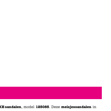
KE sandalen
, model
125085
. Deze
meisjessandalen
in