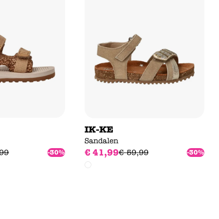
IK-KE
Sandalen
€
41
,
99
99
€
59
,
99
-30%
-30%