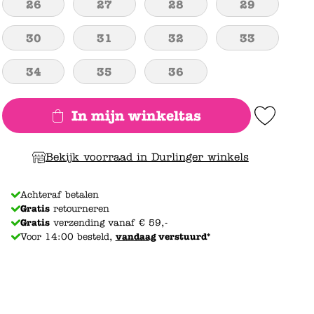
26
27
28
29
30
31
32
33
34
35
36
In mijn winkeltas
Add to Wishlist
Bekijk voorraad in Durlinger winkels
Achteraf betalen
Gratis
retourneren
Gratis
verzending vanaf € 59,-
Voor 14:00 besteld,
vandaag
verstuurd*